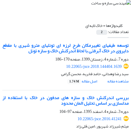
کلیدواژه‌ها =
خاک لایه ای
تعداد مقالات:
2
توسعه طیفهای تغییرمکان طرح لرزه ای تونلهای مترو شهری با مقطع
دایروی در خاک آبرفتی با لحاظ اندرکنش خاک و سازه تونل
دوره 7، شماره 4، زمستان 1399، صفحه
170-186
10.22065/jsce.2018.144404.1639
سید رضا وهدانی، حامد فخریه، محسن گرامی
مشاهده مقاله
اصل مقاله
1.74 M
بررسی اندرکنش خاک و سازه های مدفون در خاک با استفاده از
مدلسازی بر اساس تحلیل المان محدود
دوره 3، شماره 4، اسفند 1395، صفحه
97-104
10.22065/jsce.2016.41241
میثم شیرزاد شهریور، امین قلی زاد