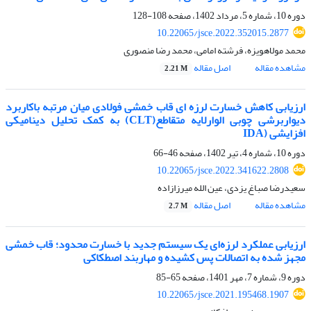
دوره 10، شماره 5، مرداد 1402، صفحه
108-128
10.22065/jsce.2022.352015.2877
محمد مولاهویزه، فرشته امامی، محمد رضا منصوری
مشاهده مقاله
اصل مقاله
2.21 M
ارزیابی کاهش خسارت لرزه ای قاب خمشی فولادی میان مرتبه باکاربرد
دیواربرشی چوبی الوارلایه متقاطع(CLT) به کمک تحلیل دینامیکی
افزایشی (IDA
دوره 10، شماره 4، تیر 1402، صفحه
46-66
10.22065/jsce.2022.341622.2808
سعیدرضا صباغ یزدی، عین الله میرزازاده
مشاهده مقاله
اصل مقاله
2.7 M
ارزیابی عملکرد لرزه‌ای یک سیستم جدید با خسارت محدود؛ قاب خمشی
مجهز شده به اتصالات پس کشیده و مهاربند اصطکاکی
دوره 9، شماره 7، مهر 1401، صفحه
65-85
10.22065/jsce.2021.195468.1907