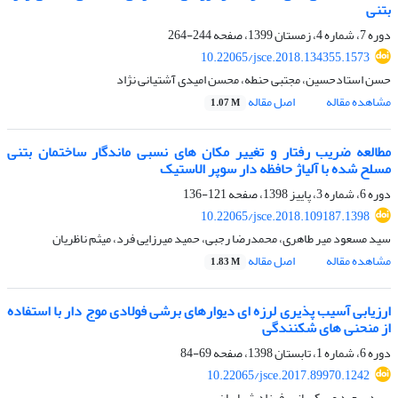
بتنی
دوره 7، شماره 4، زمستان 1399، صفحه
244-264
10.22065/jsce.2018.134355.1573
حسن استادحسین، مجتبی حنطه، محسن امیدی آشتیانی نژاد
مشاهده مقاله
اصل مقاله
1.07 M
مطالعه ضریب رفتار و تغییر مکان های نسبی ماندگار ساختمان بتنی
مسلح شده با آلیاژ حافظه دار سوپر الاستیک
دوره 6، شماره 3، پاییز 1398، صفحه
121-136
10.22065/jsce.2018.109187.1398
سید مسعود میر طاهری، محمدرضا رجبی، حمید میرزایی فرد، میثم ناظریان
مشاهده مقاله
اصل مقاله
1.83 M
ارزیابی آسیب پذیری لرزه ای دیوارهای برشی فولادی موج دار با استفاده
از منحنی های شکنندگی
دوره 6، شماره 1، تابستان 1398، صفحه
69-84
10.22065/jsce.2017.89970.1242
سید سعید عسکریانی، فرزاد شهابیان