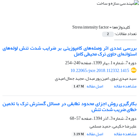
کلیدواژه‌ها =
Stress intensity factor
تعداد مقالات:
2
بررسی عددی اثر وصله‌های کامپوزیتی بر ضرایب شدت تنش لوله‌های
استوانه‌ای حاوی ترک محیطی کامل
دوره 7، شماره 1، بهار 1399، صفحه
240-254
10.22065/jsce.2018.112332.1415
سید مهدی نبوی، امین پورعبدل، مجید جمال امیدی
مشاهده مقاله
اصل مقاله
1.47 M
بکارگیری روش اجزای محدود تطابقی در مسائل گسترش ترک با تخمین
خطای ضریب شدت تنش
دوره 2، شماره 3، آذر 1394، صفحه
57-68
علیرضا حکیمی، حمید مسلمی
مشاهده مقاله
اصل مقاله
3.19 M