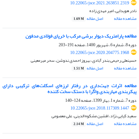
10.22065/jsce.2021.263851.2319
نادر هویدایی، امیر مهدی زاده
مشاهده مقاله
اصل مقاله
1.69 M
مطالعه پارامتریک دیوار برشی مرکب با خرپای فولادی مدفون
دوره 8، شماره 6، شهریور 1400، صفحه
191-203
10.22065/jsce.2020.204775.1968
حسینعلی رحیمی بندر آبادی، بهروز احمدی ندوشن، سحر میرمعینی
مشاهده مقاله
اصل مقاله
1.51 M
مطالعه اثرات جهت‌داری در رفتار لرزه‌ای اسکلت‌های ترکیبی دارای
پیکربندی مهاربندی واگرا با دستک سخت کننده
دوره 7، شماره 1، بهار 1399، صفحه
124-140
10.22065/jsce.2018.117309.1447
سعید کیایی نژاد، افشین مشکوه الدینی، علی معصومی
مشاهده مقاله
اصل مقاله
2.14 M