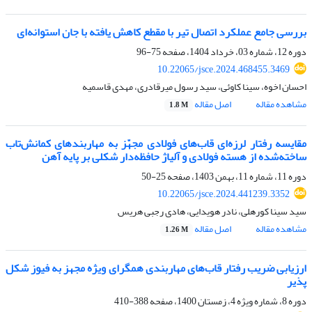
بررسی جامع عملکرد اتصال تیر با مقطع کاهش یافته با جان استوانه‌ای
دوره 12، شماره 03، خرداد 1404، صفحه
75-96
10.22065/jsce.2024.468455.3469
احسان اخوه، سینا کاوئی، سید رسول میرقادری، مهدی قاسمیه
مشاهده مقاله
اصل مقاله
1.8 M
مقایسه رفتار لرزه‌ای قاب‌های فولادی مجهّز به مهاربند‌های کمانش‌تاب
ساخته‌شده از هسته فولادی و آلیاژ حافظه‌دار شکلی بر پایه آهن
دوره 11، شماره 11، بهمن 1403، صفحه
25-50
10.22065/jsce.2024.441239.3352
سید سینا کورهلی، نادر هویدایی، هادی رجبی هریس
مشاهده مقاله
اصل مقاله
1.26 M
ارزیابی ضریب رفتار قاب‌های مهاربندی همگرای ویژه مجهز به فیوز شکل
پذیر
دوره 8، شماره ویژه 4، زمستان 1400، صفحه
388-410