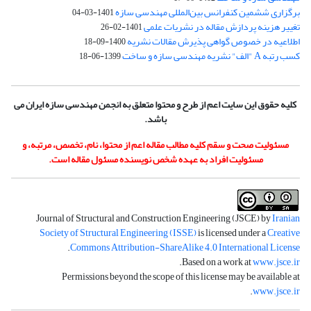
برگزاری ششمین کنفرانس بین‌المللی مهندسی سازه
1401-03-04
تغییر هزینه پردازش مقاله در نشریات علمی
1401-02-26
اطلاعیه در خصوص گواهی پذیرش مقالات نشریه
1400-09-18
کسب رتبه A "الف" نشریه مهندسی سازه و ساخت
1399-06-18
کلیه حقوق این سایت اعم از طرح و محتوا متعلق به انجمن مهندسی سازه ایران می
باشد.
مسئولیت صحت و سقم کلیه مطالب مقاله اعم از محتوا، نام، تخصص، مرتبه، و
مسئولیت افراد به عهده شخص نویسنده مسئول مقاله است.
Journal of Structural and Construction Engineering (JSCE) by
Iranian
Society of Structural Engineering (ISSE)
is licensed under a
Creative
.
Commons Attribution-ShareAlike 4.0 International License
.
Based on a work at
www.jsce.ir
Permissions beyond the scope of this license may be available at
.
www.jsce.ir