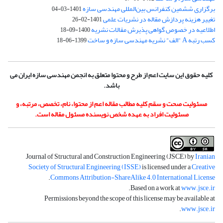
برگزاری ششمین کنفرانس بین‌المللی مهندسی سازه
1401-03-04
تغییر هزینه پردازش مقاله در نشریات علمی
1401-02-26
اطلاعیه در خصوص گواهی پذیرش مقالات نشریه
1400-09-18
کسب رتبه A "الف" نشریه مهندسی سازه و ساخت
1399-06-18
کلیه حقوق این سایت اعم از طرح و محتوا متعلق به انجمن مهندسی سازه ایران می
باشد.
مسئولیت صحت و سقم کلیه مطالب مقاله اعم از محتوا، نام، تخصص، مرتبه، و
مسئولیت افراد به عهده شخص نویسنده مسئول مقاله است.
Journal of Structural and Construction Engineering (JSCE) by
Iranian
Society of Structural Engineering (ISSE)
is licensed under a
Creative
.
Commons Attribution-ShareAlike 4.0 International License
.
Based on a work at
www.jsce.ir
Permissions beyond the scope of this license may be available at
.
www.jsce.ir