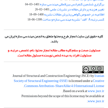
برگزاری ششمین کنفرانس بین‌المللی مهندسی سازه
1401-03-04
تغییر هزینه پردازش مقاله در نشریات علمی
1401-02-26
اطلاعیه در خصوص گواهی پذیرش مقالات نشریه
1400-09-18
کسب رتبه A "الف" نشریه مهندسی سازه و ساخت
1399-06-18
کلیه حقوق این سایت اعم از طرح و محتوا متعلق به انجمن مهندسی سازه ایران می
باشد.
مسئولیت صحت و سقم کلیه مطالب مقاله اعم از محتوا، نام، تخصص، مرتبه، و
مسئولیت افراد به عهده شخص نویسنده مسئول مقاله است.
Journal of Structural and Construction Engineering (JSCE) by
Iranian
Society of Structural Engineering (ISSE)
is licensed under a
Creative
.
Commons Attribution-ShareAlike 4.0 International License
.
Based on a work at
www.jsce.ir
Permissions beyond the scope of this license may be available at
.
www.jsce.ir