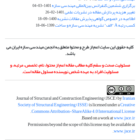
برگزاری ششمین کنفرانس بین‌المللی مهندسی سازه
1401-03-04
تغییر هزینه پردازش مقاله در نشریات علمی
1401-02-26
اطلاعیه در خصوص گواهی پذیرش مقالات نشریه
1400-09-18
کسب رتبه A "الف" نشریه مهندسی سازه و ساخت
1399-06-18
کلیه حقوق این سایت اعم از طرح و محتوا متعلق به انجمن مهندسی سازه ایران می
باشد.
مسئولیت صحت و سقم کلیه مطالب مقاله اعم از محتوا، نام، تخصص، مرتبه، و
مسئولیت افراد به عهده شخص نویسنده مسئول مقاله است.
Journal of Structural and Construction Engineering (JSCE) by
Iranian
Society of Structural Engineering (ISSE)
is licensed under a
Creative
.
Commons Attribution-ShareAlike 4.0 International License
.
Based on a work at
www.jsce.ir
Permissions beyond the scope of this license may be available at
.
www.jsce.ir