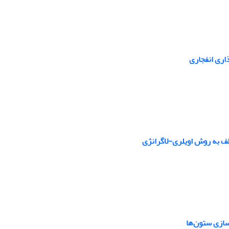
اری انفجاری
لف به روش اویلری-لاگرانژی
سازی ستون‌ها