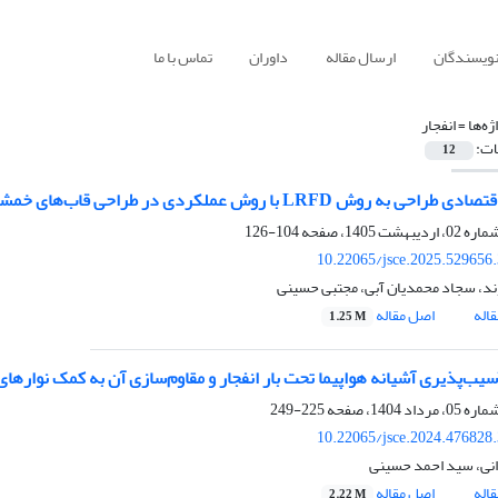
نویسندگان
ارسال مقاله
داوران
تماس با ما
ژه‌ها =
انفجار
ات:
12
LRF با روش عملکردی در طراحی قاب‌های خمشی بتن آرمه کوتاه مرتبه تحت بارگذاری انفجاری
104-126
10.22065/jsce.2025.529656
ند، سجاد محمدیان آبی، مجتبی حسینی
اله
اصل مقاله
1.25 M
یب‌پذیری آشیانه هواپیما تحت بار انفجار و مقاوم‌سازی آن به کمک نوارهای FRP و قاب الحاق
225-249
10.22065/jsce.2024.476828
نی، سید احمد حسینی
اله
اصل مقاله
2.22 M