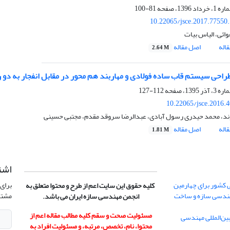
81-100
10.22065/jsce.2017.77550
ائی، الیاس بیات
اله
اصل مقاله
2.64 M
حی سیستم قاب ساده فولادی و مهاربند هم محور در مقابل انفجار به دو روش ضرایب بار و
112-127
10.22065/jsce.2016.
ند، محمد حیدری رسول آبادی، عبدالرضا سروقد مقدم، مجتبی حسینی
اله
اصل مقاله
1.81 M
اشت
 کشور برای چهارمین
برای 
کلیه حقوق این سایت اعم از طرح و محتوا متعلق به
هندسی سازه و ساخت
مشتر
انجمن مهندسی سازه ایران می باشد.
مسئولیت صحت و سقم کلیه مطالب مقاله اعم از
ن‌المللی مهندسی
محتوا، نام، تخصص، مرتبه، و مسئولیت افراد به