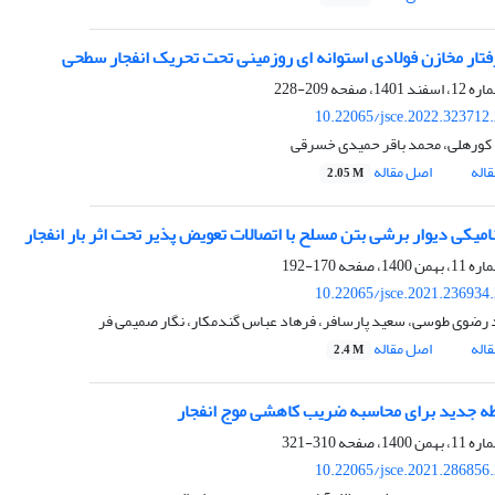
تار مخازن فولادی استوانه ای روزمینی تحت تحریک انفجار سطحی
209-228
10.22065/jsce.2022.323712
کورهلی، محمد باقر حمیدی خسرقی
اله
اصل مقاله
2.05 M
امیکی دیوار برشی بتن مسلح با اتصالات تعویض پذیر تحت اثر بار انفجار
170-192
10.22065/jsce.2021.236934
رضوی طوسی، سعید پارسافر، فرهاد عباس گندمکار، نگار صمیمی فر
اله
اصل مقاله
2.4 M
بطه جدید برای محاسبه ضریب کاهشی موج انفجار
310-321
10.22065/jsce.2021.286856