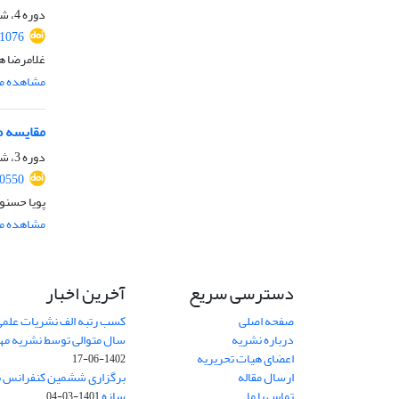
دوره 4، شماره 1، خرداد 1396، صفحه
.1076
غلامرضا هو
مشاهده مق
مقایسه طرا
دوره 3، شماره 3، آذر 1395، صفحه
40550
پویا حسنو
مشاهده مق
دسترسی سریع
آخرین اخبار
صفحه اصلی
کسب رتبه الف نشریات علمی
درباره نشریه
سال متوالی توسط نشریه م
اعضای هیات تحریریه
1402-06-17
ارسال مقاله
برگزاری ششمین کنفرانس بی
تماس با ما
سازه
1401-03-04