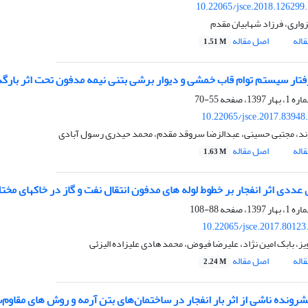
10.22065/jsce.2018.126299
اری، فرزاد شهابیان مقدم
اله
اصل مقاله
1.51 M
رفتار سیستم توام قاب خمشی و دیوار برشی بتنی نیمه مدفون تحت اثر بارگذ
55-70
10.22065/jsce.2017.83948
ند، مجتبی حسینی، عبدالزضا سروقد مقدم، محمد حیدری رسول آبادی
اله
اصل مقاله
1.63 M
عددی اثر انفجار بر خطوط لوله های مدفون انتقال نفت و گاز در خاکهای مخت
88-108
10.22065/jsce.2017.80123
ز، بابک امین نژاد، علیرضا فیوض، محمد هادی علیزاده الیزئی
اله
اصل مقاله
2.24 M
شرونده ناشی از اثر بار انفجار در ساختمان‌های بتن آرمه و روش های مقاوم‌