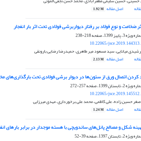
حسینی، حسین سلیمی مظفرآبادی، محمد حسن نجفی الموتی
اله
اصل مقاله
1.92 M
 ضخامت و نوع فولاد بر رفتار دیواربرشی فولادی تحت اثر بار انفجار
218-238
10.22065/jsce.2019.144313
یدی میانایی، سید مسعود میر طاهری، حمیدرضا رضایی بارونقی
اله
اصل مقاله
2.13 M
اد کردن اتصال ورق از ستون‌ها در دیوار برشی فولادی تحت بارگذاری‌های مخ
257-272
10.22065/jsce.2019.145512
صغر حسین زاده، علی کاظمی، محمد علی برخورداری، مهدی میرزایی
اله
اصل مقاله
1.24 M
هینه شکل و مصالح پانل‌های‏‏ ساندویچی با هسته موجدار در برابر بارهای انف
39-52