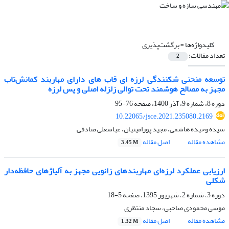
کلیدواژه‌ها =
برگشت‌پذیری
تعداد مقالات:
2
توسعه منحنی شکنندگی لرزه ای قاب های دارای مهاربند کمانش‌تاب
مجهز به مصالح هوشمند تحت توالی زلزله اصلی و پس لرزه
دوره 8، شماره 9، آذر 1400، صفحه
76-95
10.22065/jsce.2021.235080.2169
سیده وحیده هاشمی، مجید پورامینیان، عباسعلی صادقی
مشاهده مقاله
اصل مقاله
3.45 M
ارزیابی عملکرد لرزه‌ای مهاربندهای زانویی مجهز به آلیاژهای حافظه‌دار
شکلی
دوره 3، شماره 2، شهریور 1395، صفحه
5-18
موسی محمودی صاحبی، سجاد منتظری
مشاهده مقاله
اصل مقاله
1.32 M