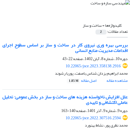
کلیدواژه‌ها =
ساخت و ساز
تعداد مقالات:
2
بررسی بهره وری نیروی کار در ساخت و ساز بر اساس سطوح اجرای
اقدامات مدیریت منابع انسانی
دوره 10، شماره 8، آبان 1402، صفحه
22-43
10.22065/jsce.2023.358138.2916
محمد ابراهیم یزدان شناس باصفت، پوریا رشوند
مشاهده مقاله
اصل مقاله
1.85 M
علل افزایش ناخواسته هزینه های ساخت و ساز در بخش عمومی: تحلیل
عاملی اکتشافی و تاییدی
دوره 9، شماره 9، آذر 1401، صفحه
140-163
10.22065/jsce.2022.307516.2594
محمد نظری پور، نشاط بهنورد