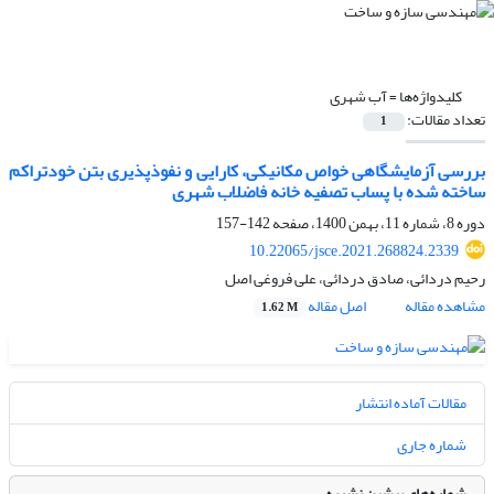
کلیدواژه‌ها =
آب شهری
تعداد مقالات:
1
بررسی آزمایشگاهی خواص مکانیکی، کارایی و نفوذ‌پذیری بتن خودتراکم
ساخته شده با پساب تصفیه خانه فاضلاب شهری
دوره 8، شماره 11، بهمن 1400، صفحه
142-157
10.22065/jsce.2021.268824.2339
رحیم دردائی، صادق دردائی، علی فروغی اصل
مشاهده مقاله
اصل مقاله
1.62 M
مقالات آماده انتشار
شماره جاری
شماره‌های پیشین نشریه