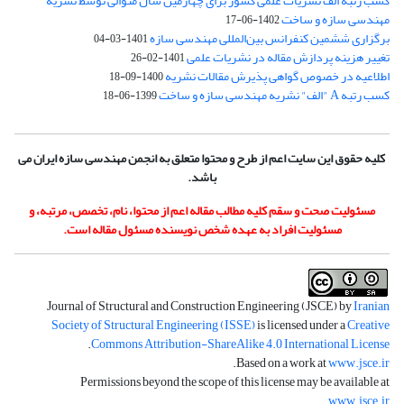
کسب رتبه الف نشریات علمی کشور برای چهارمین سال متوالی توسط نشریه
مهندسی سازه و ساخت
1402-06-17
برگزاری ششمین کنفرانس بین‌المللی مهندسی سازه
1401-03-04
تغییر هزینه پردازش مقاله در نشریات علمی
1401-02-26
اطلاعیه در خصوص گواهی پذیرش مقالات نشریه
1400-09-18
کسب رتبه A "الف" نشریه مهندسی سازه و ساخت
1399-06-18
کلیه حقوق این سایت اعم از طرح و محتوا متعلق به انجمن مهندسی سازه ایران می
باشد.
مسئولیت صحت و سقم کلیه مطالب مقاله اعم از محتوا، نام، تخصص، مرتبه، و
مسئولیت افراد به عهده شخص نویسنده مسئول مقاله است.
Journal of Structural and Construction Engineering (JSCE) by
Iranian
Society of Structural Engineering (ISSE)
is licensed under a
Creative
.
Commons Attribution-ShareAlike 4.0 International License
.
Based on a work at
www.jsce.ir
Permissions beyond the scope of this license may be available at
.
www.jsce.ir