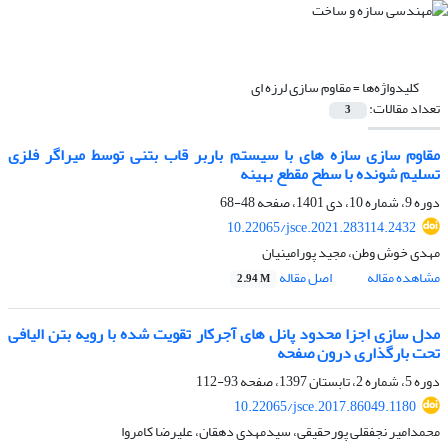
کلیدواژه‌ها =
مقاوم سازی لرزه ای
تعداد مقالات:
3
مقاوم سازی سازه‌ های با سیستم باربر قاب بتنی توسط میراگر فلزی
تسلیم شونده با سطح مقطع بهینه
دوره 9، شماره 10، دی 1401، صفحه
48-68
10.22065/jsce.2021.283114.2432
مهدی خوش وطن، مجید پورامینیان
مشاهده مقاله
اصل مقاله
2.94 M
مدل سازی اجزا محدود پانل های آجرکار تقویت شده با رویه بتن الیافی
تحت بارگذاری درون صفحه
دوره 5، شماره 2، تابستان 1397، صفحه
93-112
10.22065/jsce.2017.86049.1180
محمدامیر نجفقلی پورحقیقی، سیدمهدی دهقان، علیرضا کامروا