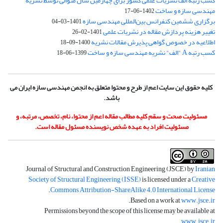
کسب رتبه الف نشریات علمی کشور برای چهارمین سال متوالی توسط نشریه
مهندسی سازه و ساخت
1402-06-17
برگزاری ششمین کنفرانس بین‌المللی مهندسی سازه
1401-03-04
تغییر هزینه پردازش مقاله در نشریات علمی
1401-02-26
اطلاعیه در خصوص گواهی پذیرش مقالات نشریه
1400-09-18
کسب رتبه A "الف" نشریه مهندسی سازه و ساخت
1399-06-18
کلیه حقوق این سایت اعم از طرح و محتوا متعلق به انجمن مهندسی سازه ایران می
باشد.
مسئولیت صحت و سقم کلیه مطالب مقاله اعم از محتوا، نام، تخصص، مرتبه، و
مسئولیت افراد به عهده شخص نویسنده مسئول مقاله است.
Journal of Structural and Construction Engineering (JSCE) by
Iranian
Society of Structural Engineering (ISSE)
is licensed under a
Creative
.
Commons Attribution-ShareAlike 4.0 International License
.
Based on a work at
www.jsce.ir
Permissions beyond the scope of this license may be available at
.
www.jsce.ir