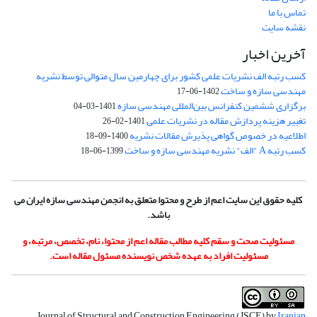
تماس با ما
نقشه سایت
آخرین اخبار
کسب رتبه الف نشریات علمی کشور برای چهارمین سال متوالی توسط نشریه
مهندسی سازه و ساخت
1402-06-17
برگزاری ششمین کنفرانس بین‌المللی مهندسی سازه
1401-03-04
تغییر هزینه پردازش مقاله در نشریات علمی
1401-02-26
اطلاعیه در خصوص گواهی پذیرش مقالات نشریه
1400-09-18
کسب رتبه A "الف" نشریه مهندسی سازه و ساخت
1399-06-18
کلیه حقوق این سایت اعم از طرح و محتوا متعلق به انجمن مهندسی سازه ایران می
باشد.
مسئولیت صحت و سقم کلیه مطالب مقاله اعم از محتوا، نام، تخصص، مرتبه، و
مسئولیت افراد به عهده شخص نویسنده مسئول مقاله است.
Journal of Structural and Construction Engineering (JSCE) by
Iranian