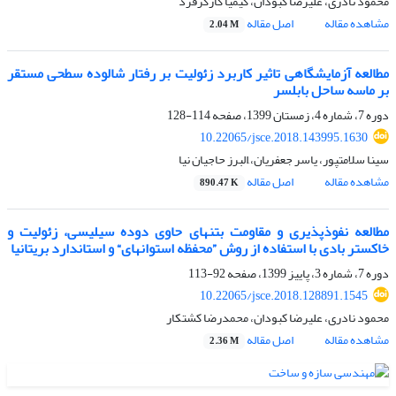
محمود نادری، علیرضا کبودان، کیمیا کارگرفرد
مشاهده مقاله
اصل مقاله
2.04 M
مطالعه آزمایشگاهی تاثیر کاربرد زئولیت بر رفتار شالوده سطحی مستقر
بر ماسه ساحل بابلسر
دوره 7، شماره 4، زمستان 1399، صفحه
114-128
10.22065/jsce.2018.143995.1630
سینا سلامتپور، یاسر جعفریان، َالبرز حاجیان نیا
مشاهده مقاله
اصل مقاله
890.47 K
مطالعه نفوذپذیری و مقاومت بتن‎های حاوی دوده سیلیسی، زئولیت و
خاکستر بادی با استفاده از روش ”محفظه استوانه‎ای“ و استاندارد بریتانیا
دوره 7، شماره 3، پاییز 1399، صفحه
92-113
10.22065/jsce.2018.128891.1545
محمود نادری، علیرضا کبودان، محمدرضا کشتکار
مشاهده مقاله
اصل مقاله
2.36 M