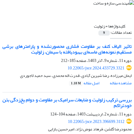
کلیدواژه‌ها =
زئولیت
تعداد مقالات:
9
تاثیر الیاف کنف بر مقاومت فشاری محصورنشده و پارامترهای برشی
مستقیم نمونه‌های ماسه‌ای بهبود‌یافته با سیمان، زئولیت
دوره 11، شماره 9، آذر 1403، صفحه
185-212
10.22065/jsce.2024.433729.3321
ایمان میرزاده، رضا شیرین آبادی، قدرت اله محمدی، سید حمید لاجوردی
مشاهده مقاله
اصل مقاله
1.18 M
بررسی ترکیب زئولیت و ضایعات سرامیک بر مقاومت و دوام یخ‌زدگی بتن
خودتراکم
دوره 11، شماره 2، اردیبهشت 1403، صفحه
104-124
10.22065/jsce.2023.396699.3112
محمودرضا گلشن، فرهاد عوض نژاد، امیرحسین بازایی