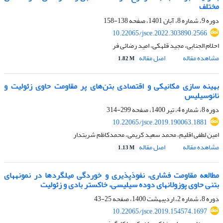
مختلف
دوره 9، شماره 8، آبان 1401، صفحه
138-158
10.22065/jsce.2022.303890.2566
احلام الجنابی، مجید قلهکی، امید رضائی فر
مشاهده مقاله
اصل مقاله
1.82 M
بهینه سازی مکانیکی و اقتصادی بتن‌‌ها‌ی پر مقاومت حاوی زئولیت و
نانوسیلیس
دوره 8، شماره 4، تیر 1400، صفحه
299-314
10.22065/jsce.2019.190063.1881
امین لطفی اقلیم، محمد سعید کریمی، محمدکاظم شربتدار
مشاهده مقاله
اصل مقاله
1.13 M
مطالعه مقاومت فشاری، نفوذپذیری و خوردگی میلگردها در نمونه‎های
بتنی حاوی پوزولان‎های دوده سیلیسی، خاکستر بادی و زئولیت
دوره 8، شماره 2، اردیبهشت 1400، صفحه
25-43
10.22065/jsce.2019.154574.1697