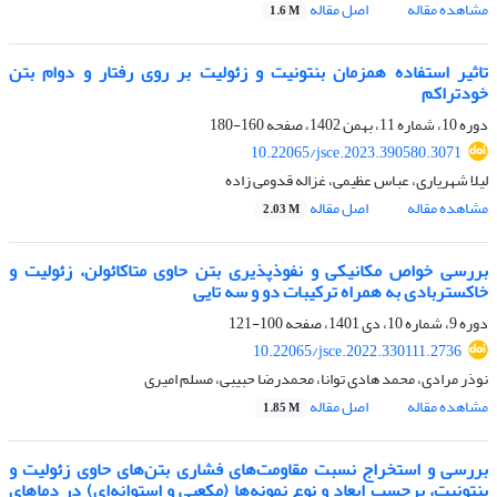
مشاهده مقاله
اصل مقاله
1.6 M
تاثیر استفاده همزمان بنتونیت و زئولیت بر روی رفتار و دوام بتن
خودتراکم
دوره 10، شماره 11، بهمن 1402، صفحه
160-180
10.22065/jsce.2023.390580.3071
لیلا شهریاری، عباس عظیمی، غزاله قدومی زاده
مشاهده مقاله
اصل مقاله
2.03 M
بررسی خواص مکانیکی و نفوذپذیری بتن حاوی متاکائولن، زئولیت و
خاکستربادی به همراه ترکیبات دو و سه تایی
دوره 9، شماره 10، دی 1401، صفحه
100-121
10.22065/jsce.2022.330111.2736
نوذر مرادی، محمد هادی توانا، محمدرضا حبیبی، مسلم امیری
مشاهده مقاله
اصل مقاله
1.85 M
بررسی و استخراج نسبت مقاومت‌های فشاری بتن‌های حاوی زئولیت و
بنتونیت، برحسب ابعاد و نوع نمونه‌ها (مکعبی و استوانه‌ای) در دماهای