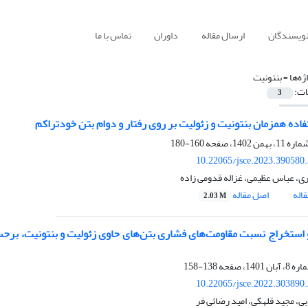
نویسندگان
ارسال مقاله
داوران
تماس با ما
ژه‌ها =
بنتونیت
ات:
3
تفاده همزمان بنتونیت و زئولیت بر روی رفتار و دوام بتن خودتراکم
160-180
10.22065/jsce.2023.390580
ری، عباس عظیمی، غزاله قدومی زاده
اله
اصل مقاله
2.03 M
استخراج نسبت مقاومت‌های فشاری بتن‌های حاوی زئولیت و بنتونیت، برحسب ا
138-158
10.22065/jsce.2022.303890
ابی، مجید قلهکی، امید رضائی فر