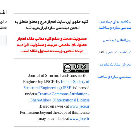
اشت
 کشور برای چهارمین
برای 
کلیه حقوق این سایت اعم از طرح و محتوا متعلق به
هندسی سازه و ساخت
مشتر
انجمن مهندسی سازه ایران می باشد.
مسئولیت صحت و سقم کلیه مطالب مقاله اعم از
ن‌المللی مهندسی
محتوا، نام، تخصص، مرتبه، و مسئولیت افراد به
عهده شخص نویسنده مسئول مقاله است.
در نشریات علمی
1401-
ذیرش مقالات نشریه
Journal of Structural and Construction
Engineering (JSCE) by
Iranian Society of
Structural Engineering (ISSE)
is licensed
under a
Creative Commons Attribution-
.
ShareAlike 4.0 International License
.
Based on a work at
www.jsce.ir
Permissions beyond the scope of this license
.
may be available at
www.jsce.ir