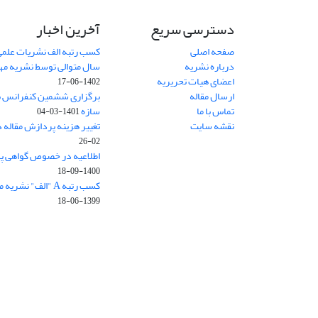
دسترسی سریع
آخرین اخبار
صفحه اصلی
کسب رتبه الف نشریات علمی
درباره نشریه
سال متوالی توسط نشریه م
اعضای هیات تحریریه
1402-06-17
ارسال مقاله
برگزاری ششمین کنفرانس بی
تماس با ما
سازه
1401-03-04
نقشه سایت
تغییر هزینه پردازش مقاله 
02-26
اطلاعیه در خصوص گواهی پ
1400-09-18
کسب رتبه A "الف" نشریه مهندسی سازه و ساخت
1399-06-18