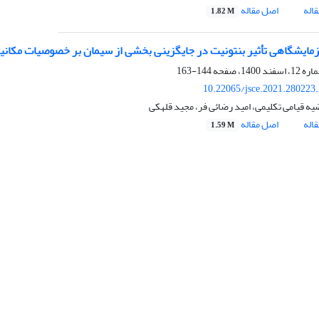
اله
اصل مقاله
1.82 M
مایشگاهی تأثیر بنتونیت در جایگزینی بخشی از سیمان بر خصوصیات مکانی
144-163
10.22065/jsce.2021.280223
ه قیامی تکلیمی، امید رضائی فر، مجید قلهکی
اله
اصل مقاله
1.59 M