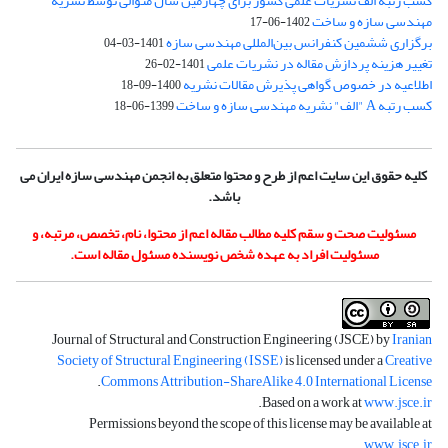
کسب رتبه الف نشریات علمی کشور برای چهارمین سال متوالی توسط نشریه
مهندسی سازه و ساخت
1402-06-17
برگزاری ششمین کنفرانس بین‌المللی مهندسی سازه
1401-03-04
تغییر هزینه پردازش مقاله در نشریات علمی
1401-02-26
اطلاعیه در خصوص گواهی پذیرش مقالات نشریه
1400-09-18
کسب رتبه A "الف" نشریه مهندسی سازه و ساخت
1399-06-18
کلیه حقوق این سایت اعم از طرح و محتوا متعلق به انجمن مهندسی سازه ایران می
باشد.
مسئولیت صحت و سقم کلیه مطالب مقاله اعم از محتوا، نام، تخصص، مرتبه، و
مسئولیت افراد به عهده شخص نویسنده مسئول مقاله است.
Journal of Structural and Construction Engineering (JSCE) by
Iranian
Society of Structural Engineering (ISSE)
is licensed under a
Creative
.
Commons Attribution-ShareAlike 4.0 International License
.
Based on a work at
www.jsce.ir
Permissions beyond the scope of this license may be available at
.
www.jsce.ir