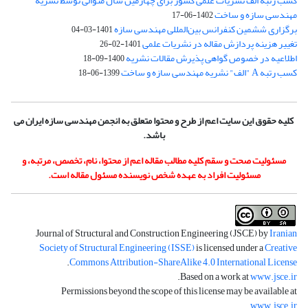
کسب رتبه الف نشریات علمی کشور برای چهارمین سال متوالی توسط نشریه
مهندسی سازه و ساخت
1402-06-17
برگزاری ششمین کنفرانس بین‌المللی مهندسی سازه
1401-03-04
تغییر هزینه پردازش مقاله در نشریات علمی
1401-02-26
اطلاعیه در خصوص گواهی پذیرش مقالات نشریه
1400-09-18
کسب رتبه A "الف" نشریه مهندسی سازه و ساخت
1399-06-18
کلیه حقوق این سایت اعم از طرح و محتوا متعلق به انجمن مهندسی سازه ایران می
باشد.
مسئولیت صحت و سقم کلیه مطالب مقاله اعم از محتوا، نام، تخصص، مرتبه، و
مسئولیت افراد به عهده شخص نویسنده مسئول مقاله است.
Journal of Structural and Construction Engineering (JSCE) by
Iranian
Society of Structural Engineering (ISSE)
is licensed under a
Creative
.
Commons Attribution-ShareAlike 4.0 International License
.
Based on a work at
www.jsce.ir
Permissions beyond the scope of this license may be available at
.
www.jsce.ir