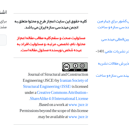
اشت
 کشور برای چهارمین
برای 
کلیه حقوق این سایت اعم از طرح و محتوا متعلق به
هندسی سازه و ساخت
مشتر
انجمن مهندسی سازه ایران می باشد.
مسئولیت صحت و سقم کلیه مطالب مقاله اعم از
ن‌المللی مهندسی
محتوا، نام، تخصص، مرتبه، و مسئولیت افراد به
عهده شخص نویسنده مسئول مقاله است.
در نشریات علمی
1401-
ذیرش مقالات نشریه
Journal of Structural and Construction
Engineering (JSCE) by
Iranian Society of
Structural Engineering (ISSE)
is licensed
under a
Creative Commons Attribution-
.
ShareAlike 4.0 International License
.
Based on a work at
www.jsce.ir
Permissions beyond the scope of this license
.
may be available at
www.jsce.ir