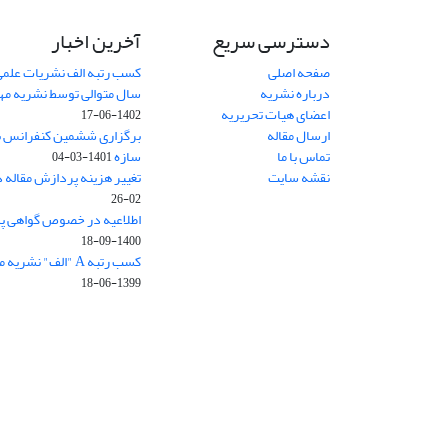
دسترسی سریع
آخرین اخبار
صفحه اصلی
کسب رتبه الف نشریات علمی
درباره نشریه
سال متوالی توسط نشریه م
اعضای هیات تحریریه
1402-06-17
ارسال مقاله
برگزاری ششمین کنفرانس بی
تماس با ما
سازه
1401-03-04
نقشه سایت
تغییر هزینه پردازش مقاله 
02-26
اطلاعیه در خصوص گواهی پ
1400-09-18
کسب رتبه A "الف" نشریه مهندسی سازه و ساخت
1399-06-18