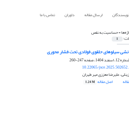
نویسندگان
ارسال مقاله
داوران
تماس با ما
ژه‌ها =
حساسیت به نقص
ات:
1
انشی سیلوهای حلقوی فولادی تحت فشار محوری
247-260
10.22065/jsce.2025.502652
ینلی، علیرضا معززی مهر طهران
اله
اصل مقاله
1.24 M