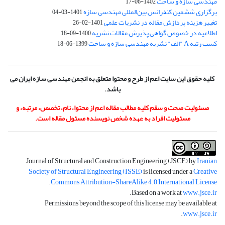
مهندسی سازه و ساخت
1402-06-17
برگزاری ششمین کنفرانس بین‌المللی مهندسی سازه
1401-03-04
تغییر هزینه پردازش مقاله در نشریات علمی
1401-02-26
اطلاعیه در خصوص گواهی پذیرش مقالات نشریه
1400-09-18
کسب رتبه A "الف" نشریه مهندسی سازه و ساخت
1399-06-18
کلیه حقوق این سایت اعم از طرح و محتوا متعلق به انجمن مهندسی سازه ایران می
باشد.
مسئولیت صحت و سقم کلیه مطالب مقاله اعم از محتوا، نام، تخصص، مرتبه، و
مسئولیت افراد به عهده شخص نویسنده مسئول مقاله است.
Journal of Structural and Construction Engineering (JSCE) by
Iranian
Society of Structural Engineering (ISSE)
is licensed under a
Creative
.
Commons Attribution-ShareAlike 4.0 International License
.
Based on a work at
www.jsce.ir
Permissions beyond the scope of this license may be available at
.
www.jsce.ir