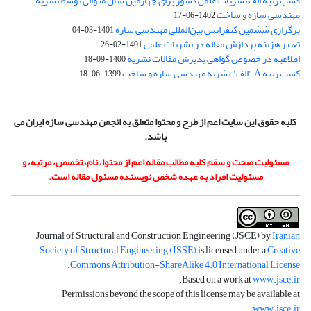
کسب رتبه الف نشریات علمی کشور برای چهارمین سال متوالی توسط نشریه
مهندسی سازه و ساخت
1402-06-17
برگزاری ششمین کنفرانس بین‌المللی مهندسی سازه
1401-03-04
تغییر هزینه پردازش مقاله در نشریات علمی
1401-02-26
اطلاعیه در خصوص گواهی پذیرش مقالات نشریه
1400-09-18
کسب رتبه A "الف" نشریه مهندسی سازه و ساخت
1399-06-18
کلیه حقوق این سایت اعم از طرح و محتوا متعلق به انجمن مهندسی سازه ایران می
باشد.
مسئولیت صحت و سقم کلیه مطالب مقاله اعم از محتوا، نام، تخصص، مرتبه، و
مسئولیت افراد به عهده شخص نویسنده مسئول مقاله است.
Journal of Structural and Construction Engineering (JSCE) by
Iranian
Society of Structural Engineering (ISSE)
is licensed under a
Creative
.
Commons Attribution-ShareAlike 4.0 International License
.
Based on a work at
www.jsce.ir
Permissions beyond the scope of this license may be available at
.
www.jsce.ir