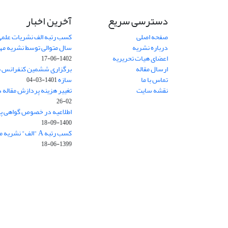
دسترسی سریع
آخرین اخبار
صفحه اصلی
کسب رتبه الف نشریات علمی
درباره نشریه
سال متوالی توسط نشریه م
اعضای هیات تحریریه
1402-06-17
ارسال مقاله
برگزاری ششمین کنفرانس بی
تماس با ما
سازه
1401-03-04
نقشه سایت
تغییر هزینه پردازش مقاله 
02-26
اطلاعیه در خصوص گواهی پ
1400-09-18
کسب رتبه A "الف" نشریه مهندسی سازه و ساخت
1399-06-18