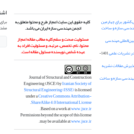
اشت
 کشور برای چهارمین
برای 
کلیه حقوق این سایت اعم از طرح و محتوا متعلق به
هندسی سازه و ساخت
مشتر
انجمن مهندسی سازه ایران می باشد.
مسئولیت صحت و سقم کلیه مطالب مقاله اعم از
ن‌المللی مهندسی
محتوا، نام، تخصص، مرتبه، و مسئولیت افراد به
عهده شخص نویسنده مسئول مقاله است.
در نشریات علمی
1401-
ذیرش مقالات نشریه
Journal of Structural and Construction
Engineering (JSCE) by
Iranian Society of
Structural Engineering (ISSE)
is licensed
under a
Creative Commons Attribution-
.
ShareAlike 4.0 International License
.
Based on a work at
www.jsce.ir
Permissions beyond the scope of this license
.
may be available at
www.jsce.ir