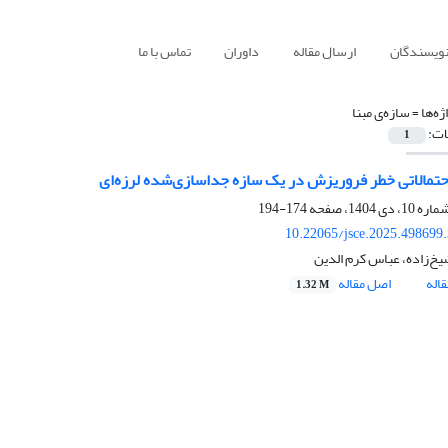
نویسندگان
ارسال مقاله
داوران
تماس با ما
ژه‌ها =
سازه‌ی مبنا
ات:
1
احتمالاتی خطر فروریزش در یک سازه جداسازی‌شده لرزه‌ای
174-194
10.22065/jsce.2025.498699
یخ‌زاده، عباس کرم الدین
اله
اصل مقاله
1.32 M