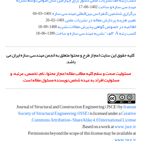
کسب رتبه الف نشریات علمی کشور برای چهارمین سال متوالی توسط نشریه
مهندسی سازه و ساخت
1402-06-17
برگزاری ششمین کنفرانس بین‌المللی مهندسی سازه
1401-03-04
تغییر هزینه پردازش مقاله در نشریات علمی
1401-02-26
اطلاعیه در خصوص گواهی پذیرش مقالات نشریه
1400-09-18
کسب رتبه A "الف" نشریه مهندسی سازه و ساخت
1399-06-18
کلیه حقوق این سایت اعم از طرح و محتوا متعلق به انجمن مهندسی سازه ایران می
باشد.
مسئولیت صحت و سقم کلیه مطالب مقاله اعم از محتوا، نام، تخصص، مرتبه، و
مسئولیت افراد به عهده شخص نویسنده مسئول مقاله است.
Journal of Structural and Construction Engineering (JSCE) by
Iranian
Society of Structural Engineering (ISSE)
is licensed under a
Creative
.
Commons Attribution-ShareAlike 4.0 International License
.
Based on a work at
www.jsce.ir
Permissions beyond the scope of this license may be available at
.
www.jsce.ir