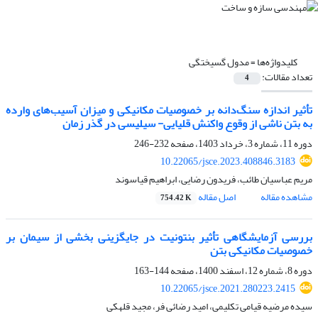
کلیدواژه‌ها =
مدول گسیختگی
تعداد مقالات:
4
تأثیر اندازه سنگ‌دانه بر خصوصیات مکانیکی و میزان آسیب‌های وارده
به بتن ناشی از وقوع واکنش قلیایی- سیلیسی در گذر زمان
دوره 11، شماره 3، خرداد 1403، صفحه
232-246
10.22065/jsce.2023.408846.3183
مریم عباسیان طائب، فریدون رضایی، ابراهیم قیاسوند
مشاهده مقاله
اصل مقاله
754.42 K
بررسی آزمایشگاهی تأثیر بنتونیت در جایگزینی بخشی از سیمان بر
خصوصیات مکانیکی بتن
دوره 8، شماره 12، اسفند 1400، صفحه
144-163
10.22065/jsce.2021.280223.2415
سیده مرضیه قیامی تکلیمی، امید رضائی فر، مجید قلهکی