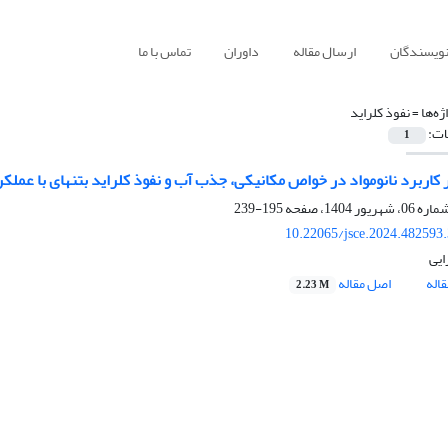
نویسندگان
ارسال مقاله
داوران
تماس با ما
ژه‌ها =
نفوذ کلراید
ات:
1
کاربرد نانومواد در خواص مکانیکی، جذب آب و نفوذ کلراید بتن‏های با عملکرد 
195-239
10.22065/jsce.2024.482593
ایی
اله
اصل مقاله
2.23 M