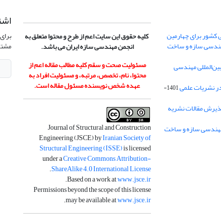
اشت
 کشور برای چهارمین
برای 
کلیه حقوق این سایت اعم از طرح و محتوا متعلق به
هندسی سازه و ساخت
مشتر
انجمن مهندسی سازه ایران می باشد.
مسئولیت صحت و سقم کلیه مطالب مقاله اعم از
ن‌المللی مهندسی
محتوا، نام، تخصص، مرتبه، و مسئولیت افراد به
عهده شخص نویسنده مسئول مقاله است.
در نشریات علمی
1401-
ذیرش مقالات نشریه
Journal of Structural and Construction
Engineering (JSCE) by
Iranian Society of
Structural Engineering (ISSE)
is licensed
under a
Creative Commons Attribution-
.
ShareAlike 4.0 International License
.
Based on a work at
www.jsce.ir
Permissions beyond the scope of this license
.
may be available at
www.jsce.ir