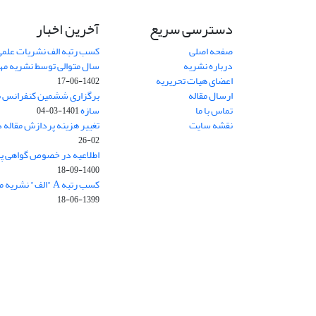
دسترسی سریع
آخرین اخبار
صفحه اصلی
کسب رتبه الف نشریات علمی
درباره نشریه
سال متوالی توسط نشریه م
اعضای هیات تحریریه
1402-06-17
ارسال مقاله
برگزاری ششمین کنفرانس بی
تماس با ما
سازه
1401-03-04
نقشه سایت
تغییر هزینه پردازش مقاله 
02-26
اطلاعیه در خصوص گواهی پ
1400-09-18
کسب رتبه A "الف" نشریه مهندسی سازه و ساخت
1399-06-18