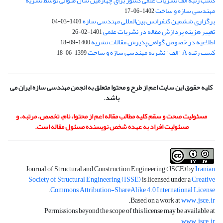
کسب رتبه الف نشریات علمی کشور برای چهارمین سال متوالی توسط نشریه
مهندسی سازه و ساخت
1402-06-17
برگزاری ششمین کنفرانس بین‌المللی مهندسی سازه
1401-03-04
تغییر هزینه پردازش مقاله در نشریات علمی
1401-02-26
اطلاعیه در خصوص گواهی پذیرش مقالات نشریه
1400-09-18
کسب رتبه A "الف" نشریه مهندسی سازه و ساخت
1399-06-18
کلیه حقوق این سایت اعم از طرح و محتوا متعلق به انجمن مهندسی سازه ایران می
باشد.
مسئولیت صحت و سقم کلیه مطالب مقاله اعم از محتوا، نام، تخصص، مرتبه، و
مسئولیت افراد به عهده شخص نویسنده مسئول مقاله است.
Journal of Structural and Construction Engineering (JSCE) by
Iranian
Society of Structural Engineering (ISSE)
is licensed under a
Creative
.
Commons Attribution-ShareAlike 4.0 International License
.
Based on a work at
www.jsce.ir
Permissions beyond the scope of this license may be available at
.
www.jsce.ir