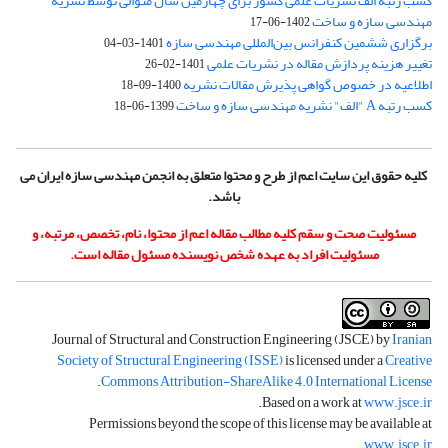
کسب رتبه الف نشریات علمی کشور برای چهارمین سال متوالی توسط نشریه
مهندسی سازه و ساخت
1402-06-17
برگزاری ششمین کنفرانس بین‌المللی مهندسی سازه
1401-03-04
تغییر هزینه پردازش مقاله در نشریات علمی
1401-02-26
اطلاعیه در خصوص گواهی پذیرش مقالات نشریه
1400-09-18
کسب رتبه A "الف" نشریه مهندسی سازه و ساخت
1399-06-18
کلیه حقوق این سایت اعم از طرح و محتوا متعلق به انجمن مهندسی سازه ایران می
باشد.
مسئولیت صحت و سقم کلیه مطالب مقاله اعم از محتوا، نام، تخصص، مرتبه، و
مسئولیت افراد به عهده شخص نویسنده مسئول مقاله است.
Journal of Structural and Construction Engineering (JSCE) by
Iranian
Society of Structural Engineering (ISSE)
is licensed under a
Creative
.
Commons Attribution-ShareAlike 4.0 International License
.
Based on a work at
www.jsce.ir
Permissions beyond the scope of this license may be available at
.
www.jsce.ir