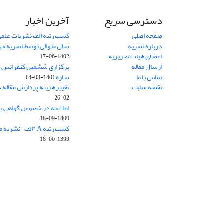
دسترسی سریع
آخرین اخبار
صفحه اصلی
کسب رتبه الف نشریات علمی
درباره نشریه
سال متوالی توسط نشریه م
اعضای هیات تحریریه
1402-06-17
ارسال مقاله
برگزاری ششمین کنفرانس بی
تماس با ما
سازه
1401-03-04
نقشه سایت
تغییر هزینه پردازش مقاله 
02-26
اطلاعیه در خصوص گواهی پ
1400-09-18
کسب رتبه A "الف" نشریه مهندسی سازه و ساخت
1399-06-18