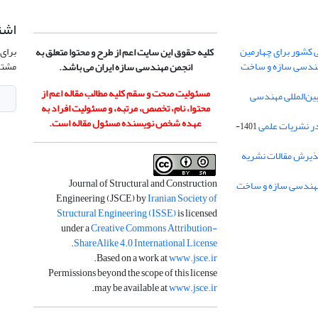
اشت
 کشور برای چهارمین
برای 
کلیه حقوق این سایت اعم از طرح و محتوا متعلق به
هندسی سازه و ساخت
مشتر
انجمن مهندسی سازه ایران می باشد.
مسئولیت صحت و سقم کلیه مطالب مقاله اعم از
ن‌المللی مهندسی
محتوا، نام، تخصص، مرتبه، و مسئولیت افراد به
عهده شخص نویسنده مسئول مقاله است.
در نشریات علمی
1401-
ذیرش مقالات نشریه
Journal of Structural and Construction
Engineering (JSCE) by
Iranian Society of
Structural Engineering (ISSE)
is licensed
under a
Creative Commons Attribution-
.
ShareAlike 4.0 International License
.
Based on a work at
www.jsce.ir
Permissions beyond the scope of this license
.
may be available at
www.jsce.ir