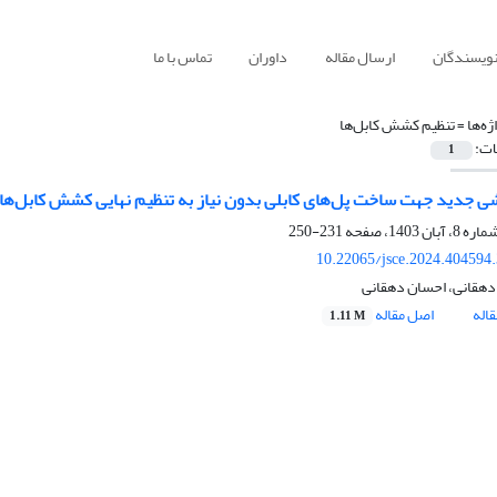
نویسندگان
ارسال مقاله
داوران
تماس با ما
ژه‌ها =
تنظیم کشش کابل‌ها
ات:
1
شی جدید جهت ساخت پل‌های کابلی بدون نیاز به تنظیم نهایی کشش کابل‌ها
231-250
10.22065/jsce.2024.404594
هقانی، احسان دهقانی
اله
اصل مقاله
1.11 M