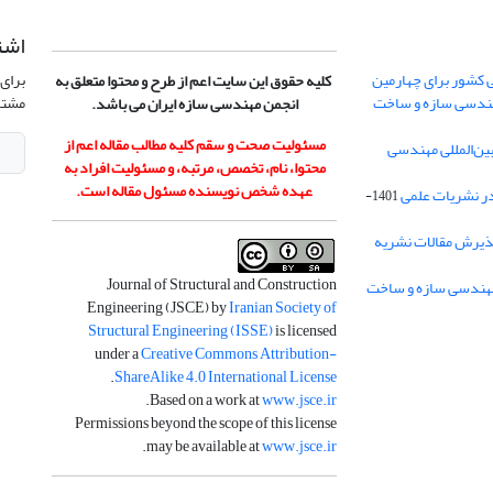
اشت
 کشور برای چهارمین
برای 
کلیه حقوق این سایت اعم از طرح و محتوا متعلق به
هندسی سازه و ساخت
مشتر
انجمن مهندسی سازه ایران می باشد.
مسئولیت صحت و سقم کلیه مطالب مقاله اعم از
ن‌المللی مهندسی
محتوا، نام، تخصص، مرتبه، و مسئولیت افراد به
عهده شخص نویسنده مسئول مقاله است.
در نشریات علمی
1401-
ذیرش مقالات نشریه
Journal of Structural and Construction
Engineering (JSCE) by
Iranian Society of
Structural Engineering (ISSE)
is licensed
under a
Creative Commons Attribution-
.
ShareAlike 4.0 International License
.
Based on a work at
www.jsce.ir
Permissions beyond the scope of this license
.
may be available at
www.jsce.ir