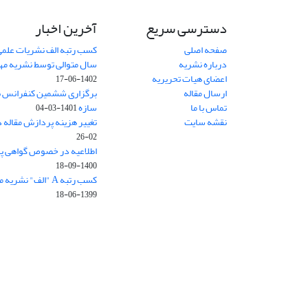
دسترسی سریع
آخرین اخبار
صفحه اصلی
کسب رتبه الف نشریات علمی
درباره نشریه
سال متوالی توسط نشریه م
اعضای هیات تحریریه
1402-06-17
ارسال مقاله
برگزاری ششمین کنفرانس بی
تماس با ما
سازه
1401-03-04
نقشه سایت
تغییر هزینه پردازش مقاله 
02-26
اطلاعیه در خصوص گواهی پ
1400-09-18
کسب رتبه A "الف" نشریه مهندسی سازه و ساخت
1399-06-18