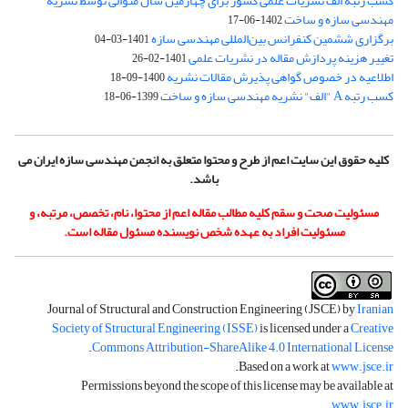
کسب رتبه الف نشریات علمی کشور برای چهارمین سال متوالی توسط نشریه
مهندسی سازه و ساخت
1402-06-17
برگزاری ششمین کنفرانس بین‌المللی مهندسی سازه
1401-03-04
تغییر هزینه پردازش مقاله در نشریات علمی
1401-02-26
اطلاعیه در خصوص گواهی پذیرش مقالات نشریه
1400-09-18
کسب رتبه A "الف" نشریه مهندسی سازه و ساخت
1399-06-18
کلیه حقوق این سایت اعم از طرح و محتوا متعلق به انجمن مهندسی سازه ایران می
باشد.
مسئولیت صحت و سقم کلیه مطالب مقاله اعم از محتوا، نام، تخصص، مرتبه، و
مسئولیت افراد به عهده شخص نویسنده مسئول مقاله است.
Journal of Structural and Construction Engineering (JSCE) by
Iranian
Society of Structural Engineering (ISSE)
is licensed under a
Creative
.
Commons Attribution-ShareAlike 4.0 International License
.
Based on a work at
www.jsce.ir
Permissions beyond the scope of this license may be available at
.
www.jsce.ir