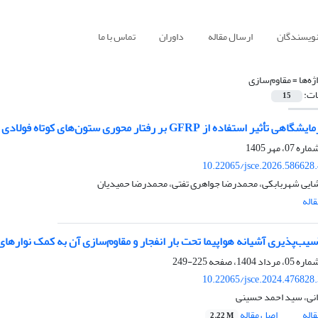
نویسندگان
ارسال مقاله
داوران
تماس با ما
ژه‌ها =
مقاوم‌سازی
ات:
15
ستفاده از GFRP بر رفتار محوری ستون‌های کوتاه فولادی دوجداره پر شده با بتن (CFDST)
10.22065/jsce.2026.586628
ایی شهربابکی، محمدرضا جواهری تفتی، محمدرضا حمیدیان
اله
یب‌پذیری آشیانه هواپیما تحت بار انفجار و مقاوم‌سازی آن به کمک نوارهای FRP و قاب الحاق
225-249
10.22065/jsce.2024.476828
نی، سید احمد حسینی
اله
اصل مقاله
2.22 M