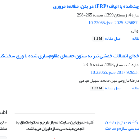
ا الیاف (FRP) در بتن، مطالعه مروری
265-298
10.22065/jsce.2025.525687
وائی
اله
اصل مقاله
1.1 M
خه‌ای اتصالات خمشی تیر به ستون جعبه‌ای مقاوم‌سازی شده با ورق سخت‌کن
5-23
10.22065/jsce.2017.92653
رضا فاروقی مهر، محمد سهیل قبادی
اله
اصل مقاله
1.83 M
اشت
 کشور برای چهارمین
برای 
کلیه حقوق این سایت اعم از طرح و محتوا متعلق به
هندسی سازه و ساخت
مشتر
انجمن مهندسی سازه ایران می باشد.