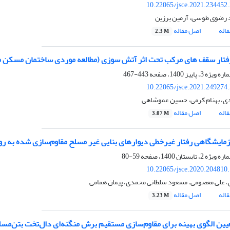
10.22065/jsce.2021.234452
رضوی طوسی، آرمین برزین
اله
اصل مقاله
2.3 M
رفتار سقف های مرکب تحت اثر آتش سوزی (مطالعه موردی ساختمان مسکن مه
443-467
10.22065/jsce.2021.249274
ی، بهنام کرمی، حسین عموشاهی
اله
اصل مقاله
3.07 M
آزمایشگاهی رفتار غیرخطی دیوارهای بنایی غیر مسلح مقاوم‌سازی شده به 
59-80
10.22065/jsce.2020.204810
 علی معصومی، مسعود سلطانی محمدی، پیمان همامی
اله
اصل مقاله
3.23 M
عیین الگوی بهینه برای مقاوم‌سازی مستقیم برش منگنه‌ای دال‌تخت بتن‌مسلح با استفاد