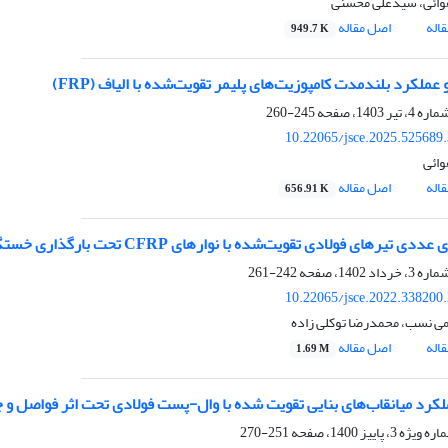
وائی، سیدعلی محسنی
اله
اصل مقاله
949.7 K
عملکرد بلندمدت کامپوزیت‌های پلیمر تقویت‌شده با الیاف (FRP)
245-260
10.22065/jsce.2025.525689
وائی
اله
اصل مقاله
656.91 K
ی تیرهای فولادی تقویت‌شده با نوارهای CFRP تحت بارگذاری خستگی
242-261
10.22065/jsce.2022.338200
ی نسب، محمدرضا توکلی زاده
اله
اصل مقاله
1.69 M
لکرد میانقاب‌های بنایی تقویت شده با وال-پست فولادی تحت اثر فواصل و ج
251-270