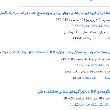
ملکردی لرزه ای سازه‌های دیوار برشی بتن مسلح تحت حرکات نزدیک گسل 
212-230
10.22065/jsce.2024.442893
 دزفولی، نعمت حسنی، عباس قاسمی
اله
اصل مقاله
1.19 M
یی پیوستگی میان بتن و FRP با استفاده از روش ترکیب خوشه‌بندیk-means و روش کریجینگ
198-219
10.22065/jsce.2024.440615
میری، محمدرضا سهرابی، یاسر مودی
اله
اصل مقاله
1.81 M
یژگی‌های سطحی مختلف به بتن
266-280
10.22065/jsce.2025.525691