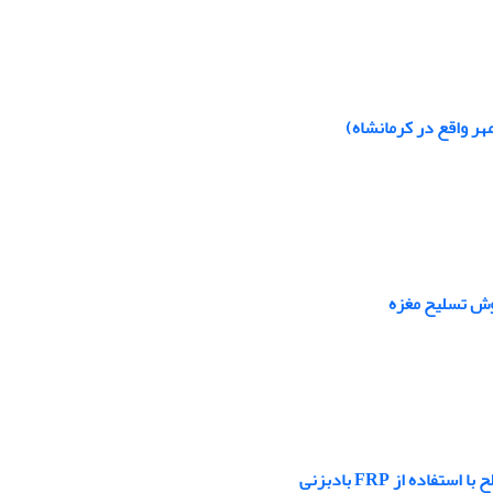
ر واقع در کرمانشاه)
روش تسلیح مغزه
ه از FRP بادبزنی