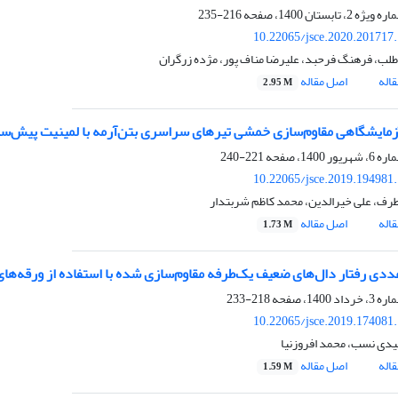
216-235
10.22065/jsce.2020.201717
طلب، فرهنگ فرحبد، علیرضا مناف پور، مژده زرگران
اله
اصل مقاله
2.95 M
مایشگاهی مقاوم‌سازی خمشی تیرهای سراسری بتن‌آرمه با لمینیت پیش‌ساخت
221-240
10.22065/jsce.2019.194981
طرف، علی خیرالدین، محمد کاظم شربتدار
اله
اصل مقاله
1.73 M
دی رفتار دال‌های ضعیف یک‌طرفه مقاوم‌سازی شده با استفاده از ورقه‌های ب
218-233
10.22065/jsce.2019.174081
یدی نسب، محمد افروزنیا
اله
اصل مقاله
1.59 M