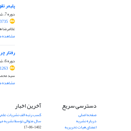
پلیمر تقویت‌شده ب
دوره 7، شماره 4، زمستان 1399، صفحه
.3735
غلامرضا ه
مشاهده مق
رفتار چر
دوره 6، شماره 1، تابستان 1398، صفحه
.1263
سید محمد 
مشاهده مق
دسترسی سریع
آخرین اخبار
صفحه اصلی
کسب رتبه الف نشریات علمی
درباره نشریه
سال متوالی توسط نشریه م
اعضای هیات تحریریه
1402-06-17