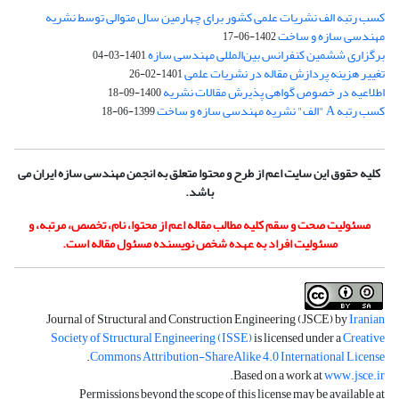
کسب رتبه الف نشریات علمی کشور برای چهارمین سال متوالی توسط نشریه
مهندسی سازه و ساخت
1402-06-17
برگزاری ششمین کنفرانس بین‌المللی مهندسی سازه
1401-03-04
تغییر هزینه پردازش مقاله در نشریات علمی
1401-02-26
اطلاعیه در خصوص گواهی پذیرش مقالات نشریه
1400-09-18
کسب رتبه A "الف" نشریه مهندسی سازه و ساخت
1399-06-18
کلیه حقوق این سایت اعم از طرح و محتوا متعلق به انجمن مهندسی سازه ایران می
باشد.
مسئولیت صحت و سقم کلیه مطالب مقاله اعم از محتوا، نام، تخصص، مرتبه، و
مسئولیت افراد به عهده شخص نویسنده مسئول مقاله است.
Journal of Structural and Construction Engineering (JSCE) by
Iranian
Society of Structural Engineering (ISSE)
is licensed under a
Creative
.
Commons Attribution-ShareAlike 4.0 International License
.
Based on a work at
www.jsce.ir
Permissions beyond the scope of this license may be available at