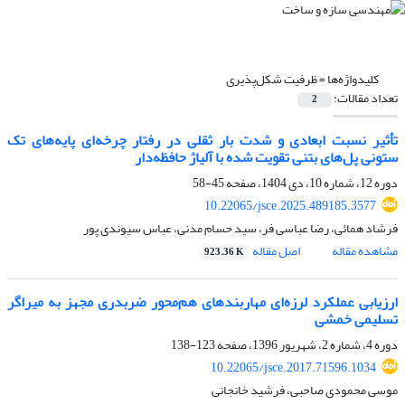
کلیدواژه‌ها =
ظرفیت شکل‌پذیری
تعداد مقالات:
2
تأثیر نسبت ابعادی و شدت بار ثقلی در رفتار چرخه‌ای پایه‌های تک
ستونی‌ پل‌های بتنی تقویت شده با آلیاژ حافظه‌دار
دوره 12، شماره 10، دی 1404، صفحه
45-58
10.22065/jsce.2025.489185.3577
فرشاد همائی، رضا عباسی فر، سید حسام مدنی، عباس سیوندی پور
مشاهده مقاله
اصل مقاله
923.36 K
ارزیابی عملکرد لرزه‌ای مهاربندهای هم‌محور ضربدری مجهز به میراگر
تسلیمی خمشی
دوره 4، شماره 2، شهریور 1396، صفحه
123-138
10.22065/jsce.2017.71596.1034
موسی محمودی صاحبی، فرشید خانجانی