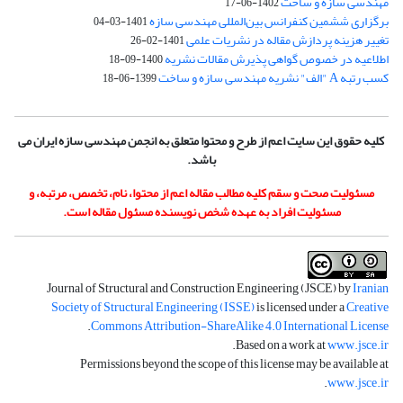
مهندسی سازه و ساخت
1402-06-17
برگزاری ششمین کنفرانس بین‌المللی مهندسی سازه
1401-03-04
تغییر هزینه پردازش مقاله در نشریات علمی
1401-02-26
اطلاعیه در خصوص گواهی پذیرش مقالات نشریه
1400-09-18
کسب رتبه A "الف" نشریه مهندسی سازه و ساخت
1399-06-18
کلیه حقوق این سایت اعم از طرح و محتوا متعلق به انجمن مهندسی سازه ایران می
باشد.
مسئولیت صحت و سقم کلیه مطالب مقاله اعم از محتوا، نام، تخصص، مرتبه، و
مسئولیت افراد به عهده شخص نویسنده مسئول مقاله است.
Journal of Structural and Construction Engineering (JSCE) by
Iranian
Society of Structural Engineering (ISSE)
is licensed under a
Creative
.
Commons Attribution-ShareAlike 4.0 International License
.
Based on a work at
www.jsce.ir
Permissions beyond the scope of this license may be available at
.
www.jsce.ir