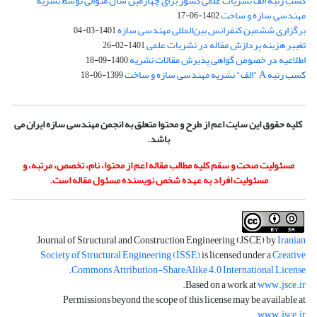
کسب رتبه الف نشریات علمی کشور برای چهارمین سال متوالی توسط نشریه
مهندسی سازه و ساخت
1402-06-17
برگزاری ششمین کنفرانس بین‌المللی مهندسی سازه
1401-03-04
تغییر هزینه پردازش مقاله در نشریات علمی
1401-02-26
اطلاعیه در خصوص گواهی پذیرش مقالات نشریه
1400-09-18
کسب رتبه A "الف" نشریه مهندسی سازه و ساخت
1399-06-18
کلیه حقوق این سایت اعم از طرح و محتوا متعلق به انجمن مهندسی سازه ایران می
باشد.
مسئولیت صحت و سقم کلیه مطالب مقاله اعم از محتوا، نام، تخصص، مرتبه، و
مسئولیت افراد به عهده شخص نویسنده مسئول مقاله است.
Journal of Structural and Construction Engineering (JSCE) by
Iranian
Society of Structural Engineering (ISSE)
is licensed under a
Creative
.
Commons Attribution-ShareAlike 4.0 International License
.
Based on a work at
www.jsce.ir
Permissions beyond the scope of this license may be available at
.
www.jsce.ir