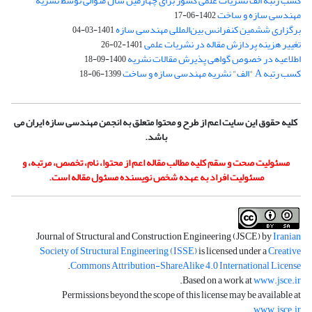
کسب رتبه الف نشریات علمی کشور برای چهارمین سال متوالی توسط نشریه
مهندسی سازه و ساخت
1402-06-17
برگزاری ششمین کنفرانس بین‌المللی مهندسی سازه
1401-03-04
تغییر هزینه پردازش مقاله در نشریات علمی
1401-02-26
اطلاعیه در خصوص گواهی پذیرش مقالات نشریه
1400-09-18
کسب رتبه A "الف" نشریه مهندسی سازه و ساخت
1399-06-18
کلیه حقوق این سایت اعم از طرح و محتوا متعلق به انجمن مهندسی سازه ایران می
باشد.
مسئولیت صحت و سقم کلیه مطالب مقاله اعم از محتوا، نام، تخصص، مرتبه، و
مسئولیت افراد به عهده شخص نویسنده مسئول مقاله است.
Journal of Structural and Construction Engineering (JSCE) by
Iranian
Society of Structural Engineering (ISSE)
is licensed under a
Creative
.
Commons Attribution-ShareAlike 4.0 International License
.
Based on a work at
www.jsce.ir
Permissions beyond the scope of this license may be available at
.
www.jsce.ir