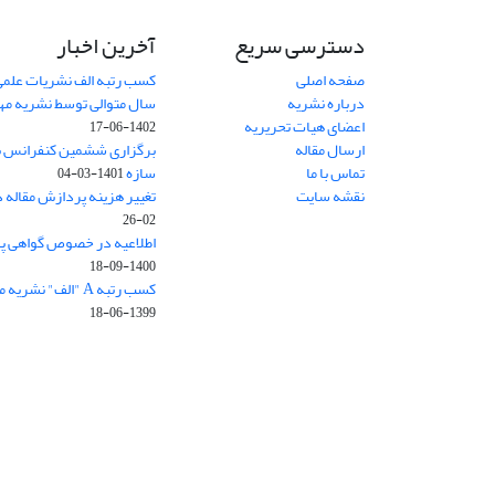
دسترسی سریع
آخرین اخبار
صفحه اصلی
کسب رتبه الف نشریات علمی
درباره نشریه
سال متوالی توسط نشریه م
اعضای هیات تحریریه
1402-06-17
ارسال مقاله
برگزاری ششمین کنفرانس بی
تماس با ما
سازه
1401-03-04
نقشه سایت
تغییر هزینه پردازش مقاله 
02-26
اطلاعیه در خصوص گواهی پ
1400-09-18
کسب رتبه A "الف" نشریه مهندسی سازه و ساخت
1399-06-18