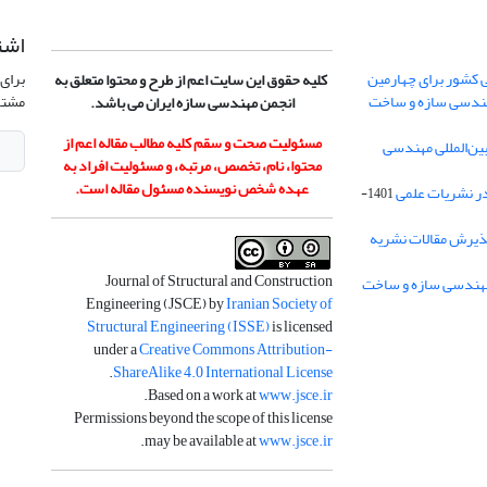
اشت
 کشور برای چهارمین
برای 
کلیه حقوق این سایت اعم از طرح و محتوا متعلق به
هندسی سازه و ساخت
مشتر
انجمن مهندسی سازه ایران می باشد.
مسئولیت صحت و سقم کلیه مطالب مقاله اعم از
ن‌المللی مهندسی
محتوا، نام، تخصص، مرتبه، و مسئولیت افراد به
عهده شخص نویسنده مسئول مقاله است.
در نشریات علمی
1401-
ذیرش مقالات نشریه
Journal of Structural and Construction
Engineering (JSCE) by
Iranian Society of
Structural Engineering (ISSE)
is licensed
under a
Creative Commons Attribution-
.
ShareAlike 4.0 International License
.
Based on a work at
www.jsce.ir
Permissions beyond the scope of this license
.
may be available at
www.jsce.ir