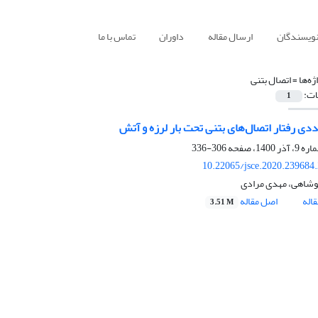
نویسندگان
ارسال مقاله
داوران
تماس با ما
ژه‌ها =
اتصال بتنی
ات:
1
ددی رفتار اتصال‌های بتنی تحت بار لرزه و آتش
306-336
10.22065/jsce.2020.239684
شاهی، مهدی مرادی
اله
اصل مقاله
3.51 M