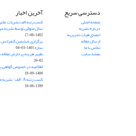
دسترسی سریع
آخرین اخبار
صفحه اصلی
کسب رتبه الف نشریات علمی
درباره نشریه
سال متوالی توسط نشریه م
اعضای هیات تحریریه
1402-06-17
ارسال مقاله
برگزاری ششمین کنفرانس بی
تماس با ما
سازه
1401-03-04
نقشه سایت
تغییر هزینه پردازش مقاله 
02-26
اطلاعیه در خصوص گواهی پ
1400-09-18
کسب رتبه A "الف" نشریه مهندسی سازه و ساخت
1399-06-18