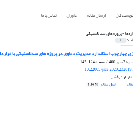
نویسندگان
ارسال مقاله
داوران
تماس با ما
ژه‌ها =
پروژه های سد لاستیکی
ات:
1
زی چهارچوب استاندارد مدیریت دعاوی در پروژه های سدلاستیکی با قرارد
124-145
10.22065/jsce.2020.232819
، مازیار درفشی
اله
اصل مقاله
1.16 M