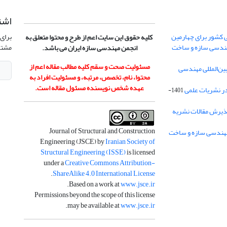
اشت
 کشور برای چهارمین
برای 
کلیه حقوق این سایت اعم از طرح و محتوا متعلق به
هندسی سازه و ساخت
مشتر
انجمن مهندسی سازه ایران می باشد.
مسئولیت صحت و سقم کلیه مطالب مقاله اعم از
ن‌المللی مهندسی
محتوا، نام، تخصص، مرتبه، و مسئولیت افراد به
عهده شخص نویسنده مسئول مقاله است.
در نشریات علمی
1401-
ذیرش مقالات نشریه
Journal of Structural and Construction
Engineering (JSCE) by
Iranian Society of
Structural Engineering (ISSE)
is licensed
under a
Creative Commons Attribution-
.
ShareAlike 4.0 International License
.
Based on a work at
www.jsce.ir
Permissions beyond the scope of this license
.
may be available at
www.jsce.ir