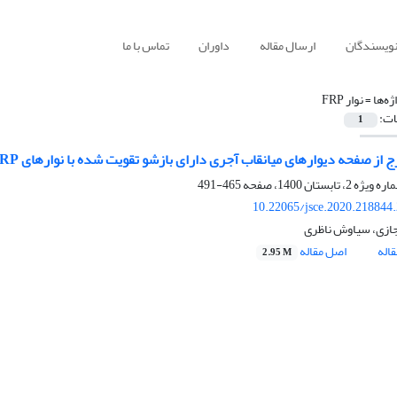
نویسندگان
ارسال مقاله
داوران
تماس با ما
ژه‌ها =
نوار FRP
ات:
1
 صفحه‌ دیوارهای میانقاب آجری دارای بازشو تقویت شده با نوارهای FRP در قاب‌های بتن مسلح تحت بار چرخه‌ای
465-491
10.22065/jsce.2020.218844
ازی، سیاوش ناظری
اله
اصل مقاله
2.95 M