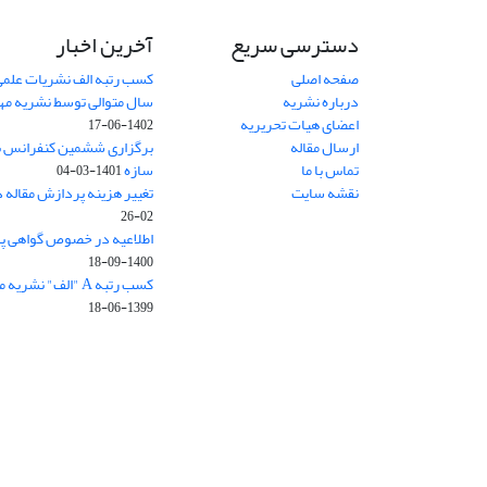
دسترسی سریع
آخرین اخبار
صفحه اصلی
کسب رتبه الف نشریات علمی
درباره نشریه
سال متوالی توسط نشریه م
اعضای هیات تحریریه
1402-06-17
ارسال مقاله
برگزاری ششمین کنفرانس بی
تماس با ما
سازه
1401-03-04
نقشه سایت
تغییر هزینه پردازش مقاله 
02-26
اطلاعیه در خصوص گواهی پ
1400-09-18
کسب رتبه A "الف" نشریه مهندسی سازه و ساخت
1399-06-18