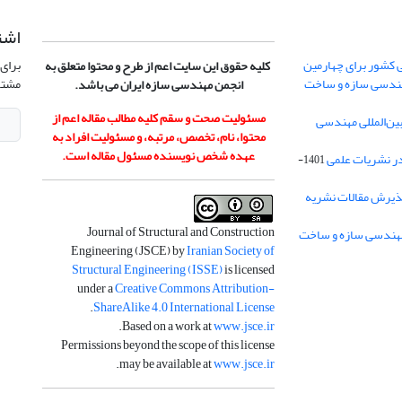
اشت
 کشور برای چهارمین
برای 
کلیه حقوق این سایت اعم از طرح و محتوا متعلق به
هندسی سازه و ساخت
مشتر
انجمن مهندسی سازه ایران می باشد.
مسئولیت صحت و سقم کلیه مطالب مقاله اعم از
ن‌المللی مهندسی
محتوا، نام، تخصص، مرتبه، و مسئولیت افراد به
عهده شخص نویسنده مسئول مقاله است.
در نشریات علمی
1401-
ذیرش مقالات نشریه
Journal of Structural and Construction
Engineering (JSCE) by
Iranian Society of
Structural Engineering (ISSE)
is licensed
under a
Creative Commons Attribution-
.
ShareAlike 4.0 International License
.
Based on a work at
www.jsce.ir
Permissions beyond the scope of this license
.
may be available at
www.jsce.ir