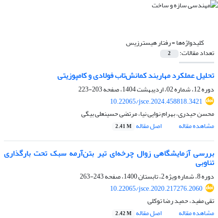
کلیدواژه‌ها =
رفتار هیسترزیس
تعداد مقالات:
2
تحلیل عملکرد مهاربند کمانش‌تاب فولادی و کامپوزیتی
دوره 12، شماره 02، اردیبهشت 1404، صفحه
203-223
10.22065/jsce.2024.458818.3421
محسن حیدری، بهرام نوایی نیا، مرتضی حسینعلی بیگی
مشاهده مقاله
اصل مقاله
2.41 M
بررسی آزمایشگاهی زوال چرخه‌ای تیر بتن‌آرمه سبک تحت بارگذاری
تناوبی
دوره 8، شماره ویژه 2، تابستان 1400، صفحه
243-263
10.22065/jsce.2020.217276.2060
تقی مفید، حمید رضا توکلی
مشاهده مقاله
اصل مقاله
2.42 M