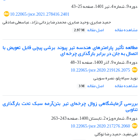
دوره 9، شماره 4، تیر 1401، صفحه
25-43
10.22065/jsce.2021.278416.2401
حمید صابری، وحید صابری، محمدرضا یزدانی نژاد، عباسعلی صادقی
مشاهده مقاله
اصل مقاله
2.97 M
مطالعه تأثیر پارامترهای هندسه تیر پیوند برشی پیچی قابل تعویض با
اتصال به جان در برابر بارگذاری چرخه ای
دوره 8، شماره 9، آذر 1400، صفحه
31-48
10.22065/jsce.2020.219126.2075
نوید سیاه پلو، نصره سوینی
مشاهده مقاله
اصل مقاله
3 M
بررسی آزمایشگاهی زوال چرخه‌ای تیر بتن‌آرمه سبک تحت بارگذاری
تناوبی
دوره 8، شماره ویژه 2، تابستان 1400، صفحه
243-263
10.22065/jsce.2020.217276.2060
تقی مفید، حمید رضا توکلی