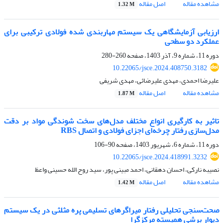
مشاهده مقاله
اصل مقاله
1.32 M
ارزیابی آزمایشگاهی یک سیستم مهاربندی شده فولادی ترکیبی برای
عملکرد دو سطحی
دوره 11، شماره 9، آذر 1403، صفحه
260-280
10.22065/jsce.2024.408750.3182
علیرضا احمدی، مهدی علیرضائی، مهدی شریفی
مشاهده مقاله
اصل مقاله
1.87 M
تاثیر به کارگیری انواع مختلف مدل‌های سخت شوندگی مواد بر دقت
مدل‌سازی رفتار چرخه‌ای اجزای فولادی و اتصال RBS
دوره 11، شماره 6، شهریور 1403، صفحه
90-106
10.22065/jsce.2024.418991.3232
نصیبه نارکی، احسان دهقانی، احمد مبینی پور، سید روح الله حسینی واعظ
مشاهده مقاله
اصل مقاله
1.42 M
صحت‌سنجی تحلیلی رفتار میراگرهای تسلیمی پره مثلثی در یک سیستم
دیوار برشی همبسته مرکزگرا