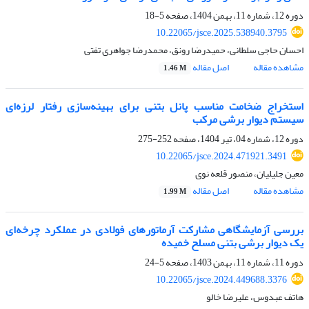
دوره 12، شماره 11، بهمن 1404، صفحه
5-18
10.22065/jsce.2025.538940.3795
احسان حاجی سلطانی، حمیدرضا رونق، محمدرضا جواهری تفتی
مشاهده مقاله
اصل مقاله
1.46 M
استخراج ضخامت مناسب پانل بتنی برای بهینه‌سازی رفتار لرزه‌ای
سیستم دیوار برشی مرکب
دوره 12، شماره 04، تیر 1404، صفحه
252-275
10.22065/jsce.2024.471921.3491
معین جلیلیان، منصور قلعه نوی
مشاهده مقاله
اصل مقاله
1.99 M
بررسی آزمایشگاهی مشارکت آرماتورهای فولادی در عملکرد چرخه‌ای
یک دیوار برشی بتنی مسلح خمیده
دوره 11، شماره 11، بهمن 1403، صفحه
5-24
10.22065/jsce.2024.449688.3376
هاتف عبدوس، علیرضا خالو