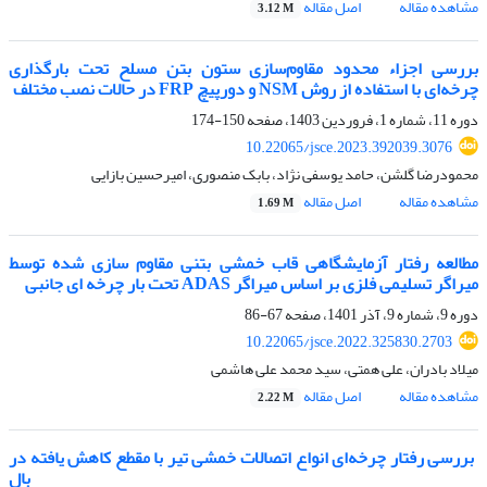
مشاهده مقاله
اصل مقاله
3.12 M
بررسی اجزاء محدود مقاوم‌سازی ستون بتن مسلح تحت بارگذاری
چرخه‌ای با استفاده از روش NSM و دورپیچ FRP در حالات نصب مختلف
دوره 11، شماره 1، فروردین 1403، صفحه
150-174
10.22065/jsce.2023.392039.3076
محمودرضا گلشن، حامد یوسفی نژاد، بابک منصوری، امیرحسین بازایی
مشاهده مقاله
اصل مقاله
1.69 M
مطالعه رفتار آزمایشگاهی قاب خمشی بتنی مقاوم سازی شده توسط
میراگر تسلیمی فلزی بر اساس میراگر ADAS تحت بار چرخه ای جانبی
دوره 9، شماره 9، آذر 1401، صفحه
67-86
10.22065/jsce.2022.325830.2703
میلاد بادران، علی همتی، سید محمد علی هاشمی
مشاهده مقاله
اصل مقاله
2.22 M
‏ بررسی رفتار چرخه‌ای انواع اتصالات خمشی تیر با مقطع کاهش یافته در
بال