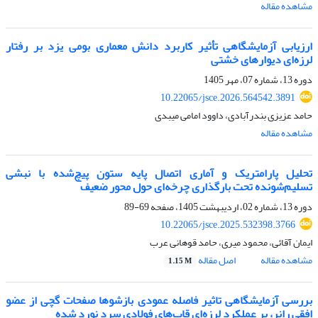
مشاهده مقاله
ارزیابی آزمایشگاهی تأثیر کاربرد دانش معماری بومی یزد بر رفتار
لرزه‌ای دیوارهای خشتی
دوره 13، شماره 07، مهر 1405
10.22065/jsce.2026.564542.3891
حامد عزیزی بندرآبادی، داوود امامی میبدی
مشاهده مقاله
تحلیل پارامتریک و آماری اتصال پایه ستون پیچ‌شده با نبشی
تسلیم‌شونده تحت بارگذاری چرخه‌ای حول محور ضعیف
دوره 13، شماره 02، اردیبهشت 1405، صفحه
69-89
10.22065/jsce.2025.532398.3766
ایمان آقائی، محمود میری، حامد قوهانی عرب
مشاهده مقاله
اصل مقاله
1.15 M
بررسی آزمایشگاهی تاثیر فاصله عمودی بازشوها صفحات گچی از عضو
افقی رانر، بر عملکرد لرزه‌ای قاب‌های فولادی سرد نورد شده