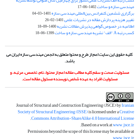
کسب رتبه الف نشریات علمی کشور برای چهارمین سال متوالی توسط نشریه
مهندسی سازه و ساخت
1402-06-17
برگزاری ششمین کنفرانس بین‌المللی مهندسی سازه
1401-03-04
تغییر هزینه پردازش مقاله در نشریات علمی
1401-02-26
اطلاعیه در خصوص گواهی پذیرش مقالات نشریه
1400-09-18
کسب رتبه A "الف" نشریه مهندسی سازه و ساخت
1399-06-18
کلیه حقوق این سایت اعم از طرح و محتوا متعلق به انجمن مهندسی سازه ایران می
باشد.
مسئولیت صحت و سقم کلیه مطالب مقاله اعم از محتوا، نام، تخصص، مرتبه، و
مسئولیت افراد به عهده شخص نویسنده مسئول مقاله است.
Journal of Structural and Construction Engineering (JSCE) by
Iranian
Society of Structural Engineering (ISSE)
is licensed under a
Creative
.
Commons Attribution-ShareAlike 4.0 International License
.
Based on a work at
www.jsce.ir
Permissions beyond the scope of this license may be available at
.
www.jsce.ir