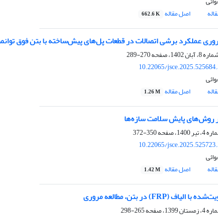
وائی
اله
اصل مقاله
662.6 K
روری عملکرد برشی اتصالات در قطعات پل‌های پیش‌ساخته با بتن فوق توانم
270-289
10.22065/jsce.2025.525684
وائی
اله
اصل مقاله
1.26 M
 روش‌های پایش سلامت سازه‌ها
350-372
10.22065/jsce.2025.525723
وائی
اله
اصل مقاله
1.42 M
ا الیاف (FRP) در بتن، مطالعه مروری
265-298