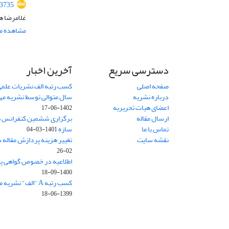
.3735
غلامرضا ه
مشاهده مق
دسترسی سریع
آخرین اخبار
صفحه اصلی
کسب رتبه الف نشریات علمی
درباره نشریه
سال متوالی توسط نشریه م
اعضای هیات تحریریه
1402-06-17
ارسال مقاله
برگزاری ششمین کنفرانس بی
تماس با ما
سازه
1401-03-04
نقشه سایت
تغییر هزینه پردازش مقاله 
02-26
اطلاعیه در خصوص گواهی پ
1400-09-18
کسب رتبه A "الف" نشریه مهندسی سازه و ساخت
1399-06-18