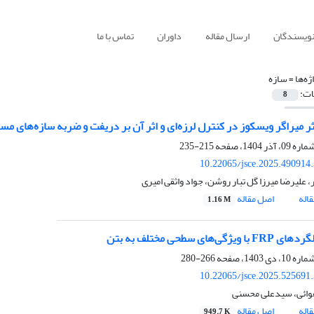
نویسندگان
ارسال مقاله
داوران
تماس با ما
ژه‌ها =
سازه
ات:
8
ر میراگر ویسکوز در کنترل لرزه‌ای و اثر آن بر دریفت و ضربه سازه‌های مسک
215-235
10.22065/jsce.2025.490914
 علیرضا میرزا گل تبار روشن، جواد واثقی امیری
اله
اصل مقاله
1.16 M
یژگی‌های سطحی مختلف به بتن
266-280
10.22065/jsce.2025.525691
وائی، سیدعلی محسنی
اله
اصل مقاله
949.7 K