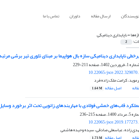
نویسندگان
ارسال مقاله
داوران
تماس با ما
ژه‌ها =
ناپایداری دینامیکی
ات:
2
رخطی ناپایداری دینامیکی سازه بال هواپیما بر مبنای تئوری تیر برشی مرتب
211-229
10.22065/jsce.2022.329070
رموید، کرامت ملک زاده فرد
اله
اصل مقاله
1.64 M
لکرد قاب‌های خمشی فولادی با مهاربند‌های زانویی تحت اثر برخورد وسایل
215-236
10.22065/jsce.2019.177273
ی زاده، عباسعلی صادقی، سیده وحیده هاشمی
اله
اصل مقاله
1.73 M