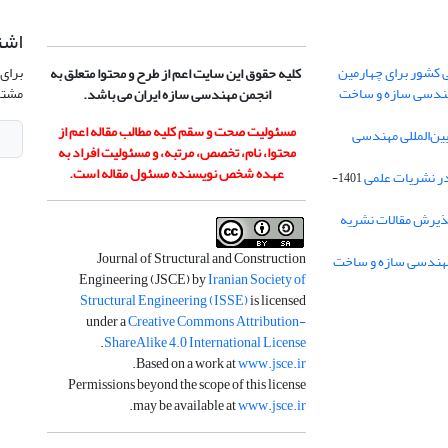
اشت
 کشور برای چهارمین
برای 
کلیه حقوق این سایت اعم از طرح و محتوا متعلق به
هندسی سازه و ساخت
مشتر
انجمن مهندسی سازه ایران می باشد.
مسئولیت صحت و سقم کلیه مطالب مقاله اعم از
ن‌المللی مهندسی
محتوا، نام، تخصص، مرتبه، و مسئولیت افراد به
عهده شخص نویسنده مسئول مقاله است.
در نشریات علمی
1401-
ذیرش مقالات نشریه
Journal of Structural and Construction
Engineering (JSCE) by
Iranian Society of
Structural Engineering (ISSE)
is licensed
under a
Creative Commons Attribution-
.
ShareAlike 4.0 International License
.
Based on a work at
www.jsce.ir
Permissions beyond the scope of this license
.
may be available at
www.jsce.ir