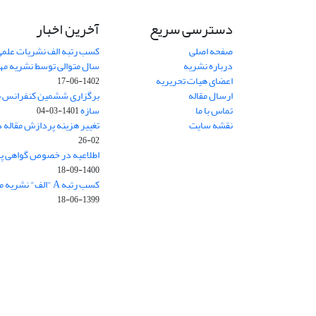
دسترسی سریع
آخرین اخبار
صفحه اصلی
کسب رتبه الف نشریات علمی
درباره نشریه
سال متوالی توسط نشریه م
اعضای هیات تحریریه
1402-06-17
ارسال مقاله
برگزاری ششمین کنفرانس بی
تماس با ما
سازه
1401-03-04
نقشه سایت
تغییر هزینه پردازش مقاله 
02-26
اطلاعیه در خصوص گواهی پ
1400-09-18
کسب رتبه A "الف" نشریه مهندسی سازه و ساخت
1399-06-18