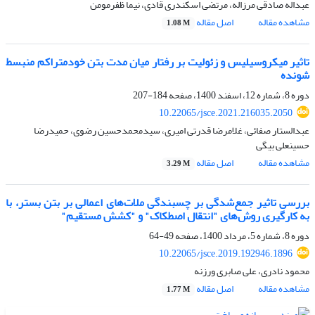
عبداله صادقی مرزاله، مرتضی اسکندری قادی، نیما ظفرمومن
مشاهده مقاله
اصل مقاله
1.08 M
تاثیر میکروسیلیس و زئولیت بر رفتار میان مدت بتن خودمتراکم منبسط
شونده
دوره 8، شماره 12، اسفند 1400، صفحه
184-207
10.22065/jsce.2021.216035.2050
عبدالستار صفائی، غلامرضا قدرتی امیری، سیدمحمدحسین رضوی، حمیدرضا
حسینعلی بیگی
مشاهده مقاله
اصل مقاله
3.29 M
بررسی تاثیر جمع‌شدگی بر چسبندگی ملات‌های اعمالی بر بتن بستر، با
به کارگیری روش‌های "انتقال اصطکاک" و "کشش مستقیم"
دوره 8، شماره 5، مرداد 1400، صفحه
49-64
10.22065/jsce.2019.192946.1896
محمود نادری، علی صابری ورزنه
مشاهده مقاله
اصل مقاله
1.77 M