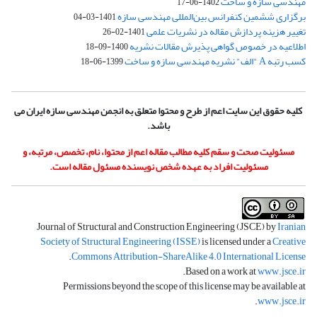
مهندسی سازه و ساخت
1402-06-17
برگزاری ششمین کنفرانس بین‌المللی مهندسی سازه
1401-03-04
تغییر هزینه پردازش مقاله در نشریات علمی
1401-02-26
اطلاعیه در خصوص گواهی پذیرش مقالات نشریه
1400-09-18
کسب رتبه A "الف" نشریه مهندسی سازه و ساخت
1399-06-18
کلیه حقوق این سایت اعم از طرح و محتوا متعلق به انجمن مهندسی سازه ایران می
باشد.
مسئولیت صحت و سقم کلیه مطالب مقاله اعم از محتوا، نام، تخصص، مرتبه، و
مسئولیت افراد به عهده شخص نویسنده مسئول مقاله است.
Journal of Structural and Construction Engineering (JSCE) by
Iranian
Society of Structural Engineering (ISSE)
is licensed under a
Creative
.
Commons Attribution-ShareAlike 4.0 International License
.
Based on a work at
www.jsce.ir
Permissions beyond the scope of this license may be available at
.
www.jsce.ir