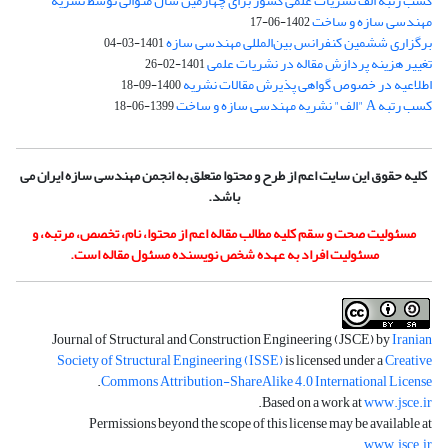
کسب رتبه الف نشریات علمی کشور برای چهارمین سال متوالی توسط نشریه
مهندسی سازه و ساخت
1402-06-17
برگزاری ششمین کنفرانس بین‌المللی مهندسی سازه
1401-03-04
تغییر هزینه پردازش مقاله در نشریات علمی
1401-02-26
اطلاعیه در خصوص گواهی پذیرش مقالات نشریه
1400-09-18
کسب رتبه A "الف" نشریه مهندسی سازه و ساخت
1399-06-18
کلیه حقوق این سایت اعم از طرح و محتوا متعلق به انجمن مهندسی سازه ایران می
باشد.
مسئولیت صحت و سقم کلیه مطالب مقاله اعم از محتوا، نام، تخصص، مرتبه، و
مسئولیت افراد به عهده شخص نویسنده مسئول مقاله است.
Journal of Structural and Construction Engineering (JSCE) by
Iranian
Society of Structural Engineering (ISSE)
is licensed under a
Creative
.
Commons Attribution-ShareAlike 4.0 International License
.
Based on a work at
www.jsce.ir
Permissions beyond the scope of this license may be available at
.
www.jsce.ir