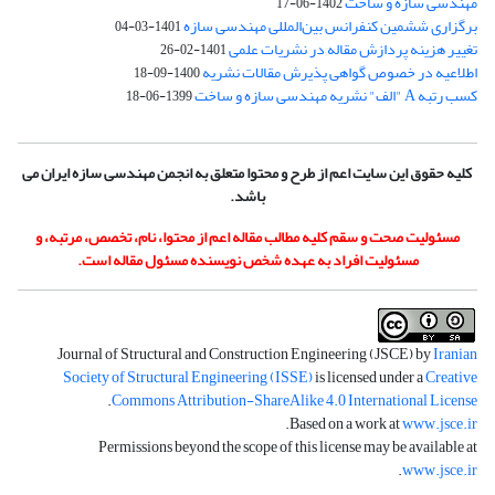
مهندسی سازه و ساخت
1402-06-17
برگزاری ششمین کنفرانس بین‌المللی مهندسی سازه
1401-03-04
تغییر هزینه پردازش مقاله در نشریات علمی
1401-02-26
اطلاعیه در خصوص گواهی پذیرش مقالات نشریه
1400-09-18
کسب رتبه A "الف" نشریه مهندسی سازه و ساخت
1399-06-18
کلیه حقوق این سایت اعم از طرح و محتوا متعلق به انجمن مهندسی سازه ایران می
باشد.
مسئولیت صحت و سقم کلیه مطالب مقاله اعم از محتوا، نام، تخصص، مرتبه، و
مسئولیت افراد به عهده شخص نویسنده مسئول مقاله است.
Journal of Structural and Construction Engineering (JSCE) by
Iranian
Society of Structural Engineering (ISSE)
is licensed under a
Creative
.
Commons Attribution-ShareAlike 4.0 International License
.
Based on a work at
www.jsce.ir
Permissions beyond the scope of this license may be available at
.
www.jsce.ir