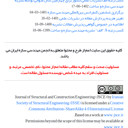
کسب رتبه الف نشریات علمی کشور برای چهارمین سال متوالی توسط نشریه
مهندسی سازه و ساخت
1402-06-17
برگزاری ششمین کنفرانس بین‌المللی مهندسی سازه
1401-03-04
تغییر هزینه پردازش مقاله در نشریات علمی
1401-02-26
اطلاعیه در خصوص گواهی پذیرش مقالات نشریه
1400-09-18
کسب رتبه A "الف" نشریه مهندسی سازه و ساخت
1399-06-18
کلیه حقوق این سایت اعم از طرح و محتوا متعلق به انجمن مهندسی سازه ایران می
باشد.
مسئولیت صحت و سقم کلیه مطالب مقاله اعم از محتوا، نام، تخصص، مرتبه، و
مسئولیت افراد به عهده شخص نویسنده مسئول مقاله است.
Journal of Structural and Construction Engineering (JSCE) by
Iranian
Society of Structural Engineering (ISSE)
is licensed under a
Creative
.
Commons Attribution-ShareAlike 4.0 International License
.
Based on a work at
www.jsce.ir
Permissions beyond the scope of this license may be available at
.
www.jsce.ir