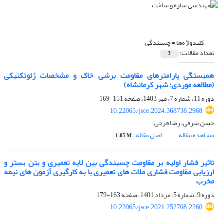
کلیدواژه‌ها =
چسبندگی
تعداد مقالات:
3
همبستگی پارامترهای مقاومت برشی خاک و مشخصات ژئوتکنیکی
(مطالعه موردی: شهر کرمانشاه)
دوره 11، شماره 7، مهر 1403، صفحه
151-169
10.22065/jsce.2024.368738.2968
حسن شرفی، رضا فرجی
مشاهده مقاله
اصل مقاله
1.05 M
تاثیر فشار اولیه بر مقاومت چسبندگی بین لایه تعمیری و بتن بستر و
ارزیابی مقاومت فشاری ملات های تعمیری با به کارگیری آزمون های نیمه
مخرب
دوره 9، شماره 5، مرداد 1401، صفحه
163-179
10.22065/jsce.2021.252708.2260