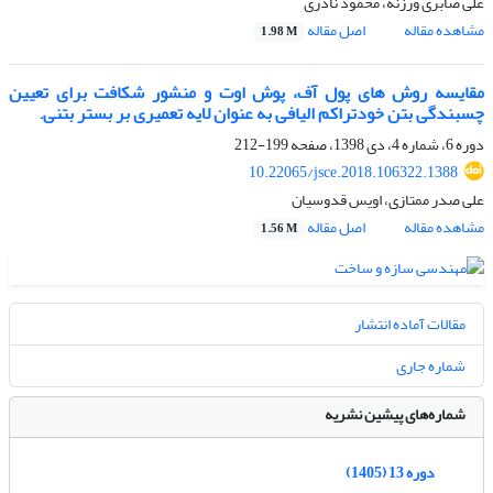
علی صابری ورزنه، محمود نادری
مشاهده مقاله
اصل مقاله
1.98 M
مقایسه روش های پول آف، پوش اوت و منشور شکافت برای تعیین
چسبندگی بتن خودتراکم الیافی به عنوان لایه تعمیری بر بستر بتنی.
دوره 6، شماره 4، دی 1398، صفحه
199-212
10.22065/jsce.2018.106322.1388
علی صدر ممتازی، اویس قدوسیان
مشاهده مقاله
اصل مقاله
1.56 M
مقالات آماده انتشار
شماره جاری
شماره‌های پیشین نشریه
دوره 13 (1405)